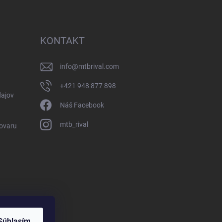
KONTAKT
info
@
mtbrival.com
+421 948 877 898
ajov
Náš Facebook
mtb_rival
Tovaru
Súhlasím