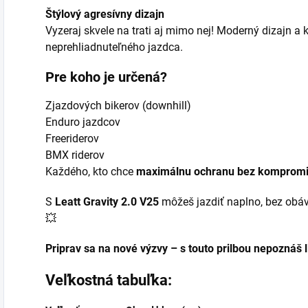
Štýlový agresívny dizajn
Vyzeraj skvele na trati aj mimo nej! Moderný dizajn a 
neprehliadnuteľného jazdca.
Pre koho je určená?
Zjazdových bikerov (downhill)
Enduro jazdcov
Freeriderov
BMX riderov
Každého, kto chce
maximálnu ochranu bez komprom
S
Leatt Gravity 2.0 V25
môžeš jazdiť naplno, bez obáv a
💥
Priprav sa na nové výzvy – s touto prilbou nepoznáš l
Veľkostná tabuľka: