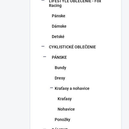
a
LIFESTYLE OBLEČENIE - Fox
n
Racing
e
Pánske
l
Dámske
Detské
CYKLISTICKÉ OBLEČENIE
PÁNSKE
Bundy
Dresy
Kraťasy a nohavice
Kraťasy
Nohavice
Ponožky