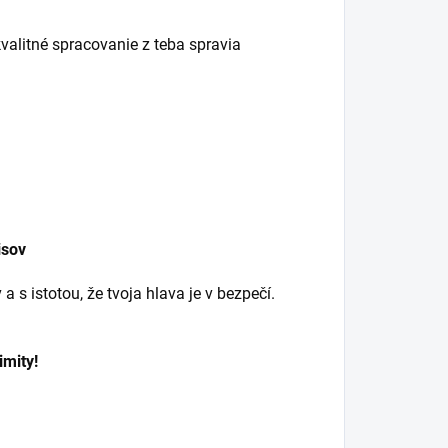
kvalitné spracovanie z teba spravia
isov
 s istotou, že tvoja hlava je v bezpečí.
imity!