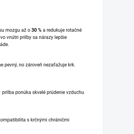
rasu mozgu až o
30 %
a redukuje rotačné
vo vnútri prilby sa nárazy lepšie
páde.
mne pevný, no zároveň nezaťažuje krk.
– prilba ponúka skvelé prúdenie vzduchu
ompatibilita s krčnými chráničmi