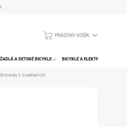
aru
PRÁZDNY KOŠÍK
NÁKUPNÝ
KOŠÍK
ŽADLÁ A DETSKÉ BICYKLE
BICYKLE A ELEKTRO BICYKLE
B Gravity 2 .0 Helmet v25
9 €
169,90 €
otková
ĽTE VARIANT
: