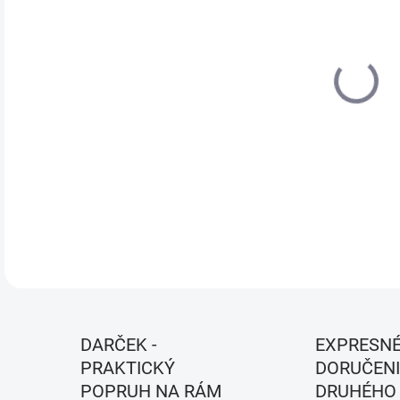
VEĽ
MÔŽ
MOŽ
Farb
DETA
DARČEK -
EXPRESN
PRAKTICKÝ
DORUČENI
POPRUH NA RÁM
DRUHÉHO