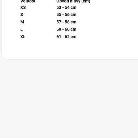
Veľkosť
Obvod hlavy (cm)
XS
53 - 54 cm
S
55 - 56 cm
M
57 - 58 cm
L
59 - 60 cm
XL
61 - 62 cm