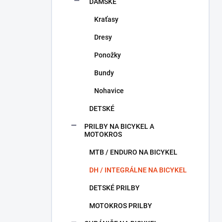
DÁMSKE
Kraťasy
Dresy
Ponožky
Bundy
Nohavice
DETSKÉ
PRILBY NA BICYKEL A
MOTOKROS
MTB / ENDURO NA BICYKEL
DH / INTEGRÁLNE NA BICYKEL
DETSKÉ PRILBY
MOTOKROS PRILBY