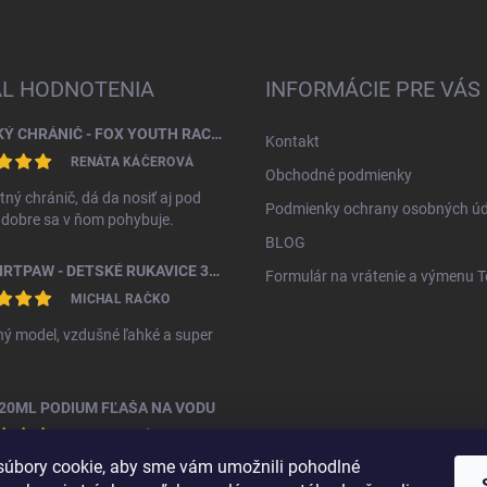
AL HODNOTENIA
INFORMÁCIE PRE VÁS
DETSKÝ CHRÁNIČ - FOX YOUTH RACEFRAME IMPACT CE CHEST GUARD
Kontakt
RENÁTA KÁČEROVÁ
Obchodné podmienky
tný chránič, dá da nosiť aj pod
Podmienky ochrany osobných úd
, dobre sa v ňom pohybuje.
BLOG
FOX DIRTPAW - DETSKÉ RUKAVICE 3 - 5 ROKOV
Formulár na vrátenie a výmenu 
MICHAL RAČKO
ý model, vzdušné ľahké a super
20ML PODIUM FĽAŠA NA VODU
MICHAL RAČKO
úbory cookie, aby sme vám umožnili pohodlné
ná fľáša za vyššiu cenu