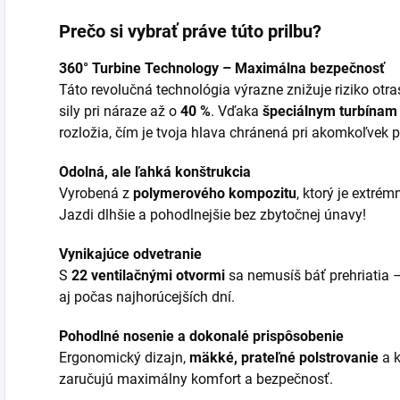
Prečo si vybrať práve túto prilbu?
360° Turbine Technology – Maximálna bezpečnosť
Táto revolučná technológia výrazne znižuje riziko ot
sily pri náraze až o
40 %
. Vďaka
špeciálnym turbínam
rozložia, čím je tvoja hlava chránená pri akomkoľvek 
Odolná, ale ľahká konštrukcia
Vyrobená z
polymerového kompozitu
, ktorý je extré
Jazdi dlhšie a pohodlnejšie bez zbytočnej únavy!
Vynikajúce odvetranie
S
22 ventilačnými otvormi
sa nemusíš báť prehriatia 
aj počas najhorúcejších dní.
Pohodlné nosenie a dokonalé prispôsobenie
Ergonomický dizajn,
mäkké, prateľné polstrovanie
a k
zaručujú maximálny komfort a bezpečnosť.