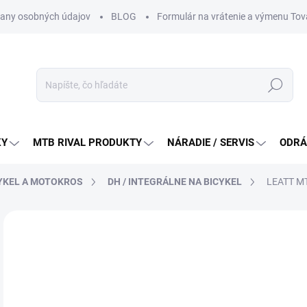
any osobných údajov
BLOG
Formulár na vrátenie a výmenu Tov
Hľadať
KY
MTB RIVAL PRODUKTY
NÁRADIE / SERVIS
ODRÁ
CYKEL A MOTOKROS
DH / INTEGRÁLNE NA BICYKEL
LEATT MT
Neohodnotené
Podrobnosti hodnotenia
ZNAČKA:
LEATT
18
Jedn
ZVO
cena