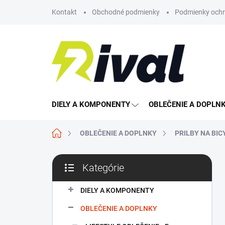
Prejsť
Kontakt
Obchodné podmienky
Podmienky ochr
na
obsah
DIELY A KOMPONENTY
OBLEČENIE A DOPLN
Domov
OBLEČENIE A DOPLNKY
PRILBY NA BI
B
Kategórie
o
Preskočiť
č
kategórie
n
DIELY A KOMPONENTY
ý
OBLEČENIE A DOPLNKY
p