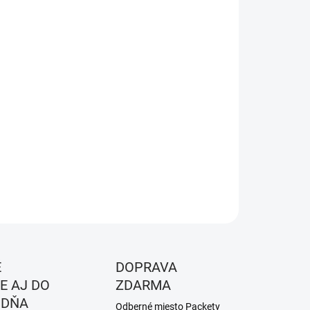
KOSŤ
EME DORUČIŤ DO:
ZVOĽTE VARIANT
NOSTI DORUČENIA
−
+
Pridať do košíka
a - Mint
ILNÉ INFORMÁCIE
OPÝTAŤ SA
STRÁŽIŤ
É
DOPRAVA
E AJ DO
ZDARMA
 DŇA
Odberné miesto Packety