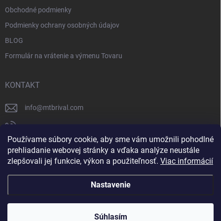
Obchodné podmienky
Podmienky ochrany osobných údajov
BLOG
Formulár na vrátenie a výmenu Tovaru
KONTAKT
info
@
mtbrival.com
+421 948 877 898
Používame súbory cookie, aby sme vám umožnili pohodlné
Náš Facebook
prehliadanie webovej stránky a vďaka analýze neustále
zlepšovali jej funkcie, výkon a použiteľnosť.
Viac informácií
mtb_rival
Nastavenie
Copyright 2026
MTB Rival
. Všetky práva vyhradené.
Súhlasím