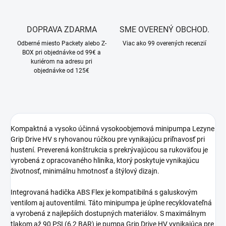
DOPRAVA ZDARMA
SME OVERENÝ OBCHOD.
Odberné miesto Packety alebo Z-
Viac ako 99 overených recenzií
BOX pri objednávke od 99€ a
kuriérom na adresu pri
objednávke od 125€
Kompaktná a vysoko účinná vysokoobjemová minipumpa Lezyne
Grip Drive HV s ryhovanou rúčkou pre vynikajúcu priľnavosť pri
hustení. Preverená konštrukcia s prekrývajúcou sa rukoväťou je
vyrobená z opracovaného hliníka, ktorý poskytuje vynikajúcu
životnosť, minimálnu hmotnosť a štýlový dizajn.
Integrovaná hadička ABS Flex je kompatibilná s galuskovým
ventilom aj autoventilmi. Táto minipumpa je úplne recyklovateľná
a vyrobená z najlepších dostupných materiálov. S maximálnym
tlakom až 90 PSI (6,2 BAR) je pumpa Grip Drive HV vynikajúca pre