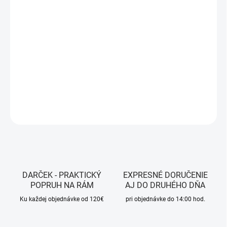
MÔŽEME DORUČIŤ DO:
ZVOĽTE VARIANT
MOŽNOSTI DORUČENIA
−
+
Pridať do košíka
DETAILNÉ INFORMÁCIE
OPÝTAŤ SA
STRÁŽIŤ
DARČEK - PRAKTICKÝ
EXPRESNÉ DORUČENIE
POPRUH NA RÁM
AJ DO DRUHÉHO DŇA
Ku každej objednávke od 120€
pri objednávke do 14:00 hod.