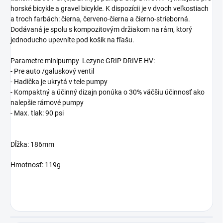
horské bicykle a gravel bicykle. K dispozícii je v dvoch veľkostiach
a troch farbách: čierna, červeno-čierna a čierno-strieborná.
Dodávaná je spolu s kompozitovým držiakom na rám, ktorý
jednoducho upevníte pod košík na fľašu.
Parametre minipumpy Lezyne GRIP DRIVE HV:
- Pre auto /galuskový ventil
- Hadička je ukrytá v tele pumpy
- Kompaktný a účinný dizajn ponúka o 30% väčšiu účinnosť ako
nalepšie rámové pumpy
- Max. tlak: 90 psi
Dĺžka:
186mm
Hmotnosť: 119g