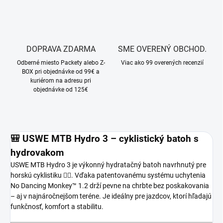
DOPRAVA ZDARMA
SME OVERENÝ OBCHOD.
Odberné miesto Packety alebo Z-
Viac ako 99 overených recenzií
BOX pri objednávke od 99€ a
kuriérom na adresu pri
objednávke od 125€
🎒 USWE MTB Hydro 3 – cyklistický batoh s
hydrovakom
USWE MTB Hydro 3 je výkonný hydratačný batoh navrhnutý pre
horskú cyklistiku 🚵‍♀️. Vďaka patentovanému systému uchytenia
No Dancing Monkey™ 1.2 drží pevne na chrbte bez poskakovania
– aj v najnáročnejšom teréne. Je ideálny pre jazdcov, ktorí hľadajú
funkčnosť, komfort a stabilitu.