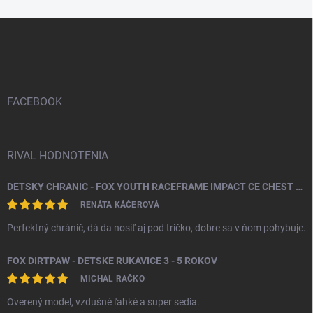
Z
á
p
ä
t
i
FACEBOOK
e
RIVAL HODNOTENIA
DETSKÝ CHRÁNIČ - FOX YOUTH RACEFRAME IMPACT CE CHEST GUARD
RENÁTA KÁČEROVÁ
Perfektný chránič, dá da nosiť aj pod tričko, dobre sa v ňom pohybuje.
FOX DIRTPAW - DETSKÉ RUKAVICE 3 - 5 ROKOV
MICHAL RAČKO
Overený model, vzdušné ľahké a super sedia.