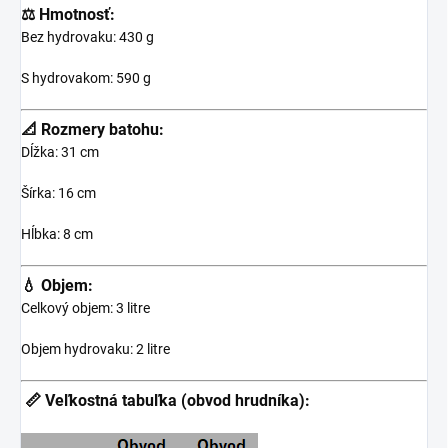
⚖️ Hmotnosť:
Bez hydrovaku: 430 g
S hydrovakom: 590 g
📐 Rozmery batohu:
Dĺžka: 31 cm
Šírka: 16 cm
Hĺbka: 8 cm
💧 Objem:
Celkový objem: 3 litre
Objem hydrovaku: 2 litre
📏 Veľkostná tabuľka (obvod hrudníka):