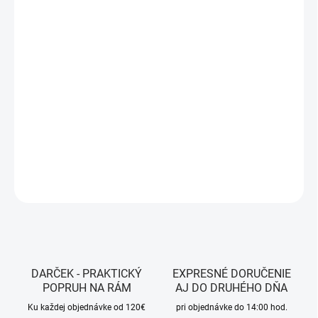
MÔŽEME DORUČIŤ DO:
ZVOĽTE VARIANT
MOŽNOSTI DORUČENIA
−
+
Pridať do košíka
Farba : White, Black, Bronze, Red-Black
DETAILNÉ INFORMÁCIE
OPÝTAŤ SA
STRÁŽIŤ
DARČEK - PRAKTICKÝ
EXPRESNÉ DORUČENIE
POPRUH NA RÁM
AJ DO DRUHÉHO DŇA
Ku každej objednávke od 120€
pri objednávke do 14:00 hod.