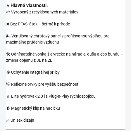
⭐ Hlavné vlastnosti:
🌱 Vyrobený z recyklovaných materiálov
❌ Bez PFAS látok – šetrné k prírode
🌬️ Ventilovaný chrbtový panel s profilovanou výplňou pre
maximálne prúdenie vzduchu
🛠️ Odnímateľné vonkajšie vrecko na náradie, dušu alebo bundu –
zmena objemu z 3L na 2L
🎯 Uchytenie integrálnej prilby
💡 Reflexné prvky pre vyššiu bezpečnosť
💧 Elite hydrovak 2,0 l s Plug-n-Play rýchlospojkou
🧲 Magnetický klip na hadičku
✅ Unisex dizajn