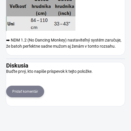
➡️ NDM 1.2 (No Dancing Monkey) nastaviteľný systém zaručuje,
že batoh perfektne sadne mužom aj ženám v tomto rozsahu.
Diskusia
Buďte prvý, kto napíše príspevok k tejto položke.
Pridať komentár