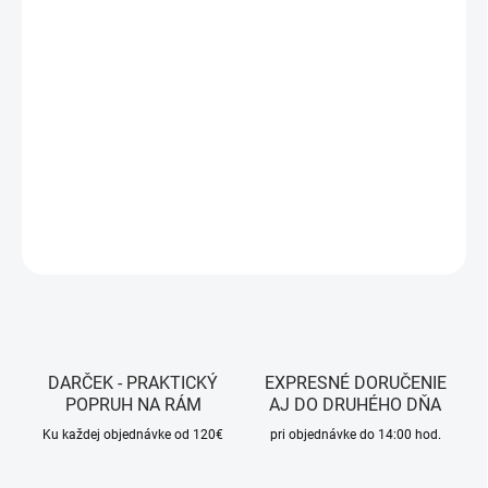
MOŽNOSTI
DORUČENIA
−
+
Pridať do košíka
DETAILNÉ INFORMÁCIE
OPÝTAŤ SA
STRÁŽIŤ
DARČEK - PRAKTICKÝ
EXPRESNÉ DORUČENIE
POPRUH NA RÁM
AJ DO DRUHÉHO DŇA
Ku každej objednávke od 120€
pri objednávke do 14:00 hod.