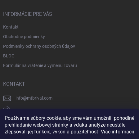
INFORMÁCIE PRE VÁS
Kontakt
Obchodné podmienky
Podmienky ochrany osobných údajov
BLOG
Formulár na vrátenie a výmenu Tovaru
KONTAKT
info
@
mtbrival.com
+421 948 877 898
Používame súbory cookie, aby sme vám umožnili pohodlné
Náš Facebook
prehliadanie webovej stránky a vďaka analýze neustále
zlepšovali jej funkcie, výkon a použiteľnosť.
Viac informácií
mtb_rival