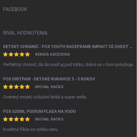
t
i
FACEBOOK
e
RIVAL HODNOTENIA
DETSKÝ CHRÁNIČ - FOX YOUTH RACEFRAME IMPACT CE CHEST GUARD
RENÁTA KÁČEROVÁ
Perfektný chránič, dá da nosiť aj pod tričko, dobre sa v ňom pohybuje.
FOX DIRTPAW - DETSKÉ RUKAVICE 3 - 5 ROKOV
MICHAL RAČKO
Overený model, vzdušné ľahké a super sedia.
FOX 620ML PODIUM FĽAŠA NA VODU
MICHAL RAČKO
Kvalitná fľáša za vyššiu cenu