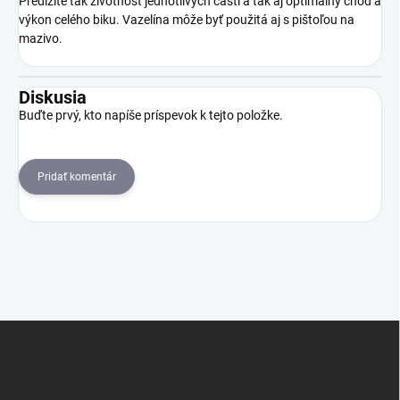
Predĺžite tak životnosť jednotlivých častí a tak aj optimálny chod a
výkon celého biku. Vazelína môže byť použitá aj s pištoľou na
mazivo.
Diskusia
Buďte prvý, kto napíše príspevok k tejto položke.
Pridať komentár
Z
á
p
ä