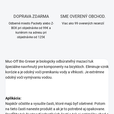
DOPRAVA ZDARMA
SME OVERENÝ OBCHOD.
Odberné miesto Packety alebo Z-
Viac ako 99 overených recenzií
BOX pri objednávke od 99€ a
kuriérom na adresu pri
objednávke od 125€
Muc-Off Bio Greser je biologicky odbúrateľný mazací tuk
špeciálne navrhnutý pre komponenty na bicykloch. Eliminuje vznik
korózie a je odolný voči prenikaniu vody a vlhkosti. Je extrémne
odolný voči vymývaniu vodou.
Aplikácia:
Najskôr očistite a vysušte časti, ktoré majú byť ošetrené. Potom
na tieto časti naneste produkt a ak je to potrebné aj opakovane.