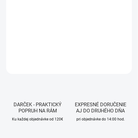
11.8.2026
MOŽNOSTI
DORUČENIA
−
+
Pridať do košíka
DETAILNÉ INFORMÁCIE
OPÝTAŤ SA
STRÁŽIŤ
DARČEK - PRAKTICKÝ
EXPRESNÉ DORUČENIE
POPRUH NA RÁM
AJ DO DRUHÉHO DŇA
Ku každej objednávke od 120€
pri objednávke do 14:00 hod.