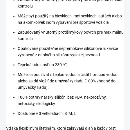
kontrolu
Môže byť použitý na bicykloch, motocykloch, autách alebo
na akomkoľvek inom vybavení pre športové vozidlá
Zabudovaný vnútorný protišmykový povrch pre maximálnu
kontrolu
Opakovane použiteľné nepremokavé silikónové rukavice
vyrobené z odolného silikónu vysokej pevnosti
Tepelná odolnosť do 230 ℃
Môže sa používať s teplou vodou a čistiť horúcou vodou
alebo sa dá vložiť do umývačky riadu (100% vhodné do
umývačky riadu).
100% potravinársky silikón, bez PBA, nekorozívny,
netoxický, ekologický
Dostupné v 3 veľkostiach: S, M, L
Vďaka flexibilným štetinám, ktoré zakrývajú dlaň a každý prst,