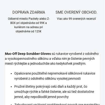
DOPRAVA ZDARMA
SME OVERENÝ OBCHOD.
Odberné miesto Packety alebo Z-
Viac ako 99 overených recenzií
BOX pri objednávke od 99€ a
kuriérom na adresu pri
objednávke od 125€
Muc-Off Deep Scrubber Gloves
sú rukavice vyrobené z odolného
a vysokopevnostného silikónu a vďaka nim je čistenie pevných
miest rýchlejšie a jednoduchšie ako kedykoľvek predtým.
Opakovane použiteľné nepremokavé silikónové rukavice
vyrobené z odolného silikónu vysokej pevnosti
Pružné štetiny pokrývajú celú dlaň a každý prst, čo
umožňuje rýchle a ľahké čistenie, ale sú tiež dostatočne
jemné, aby nepoškodili jemné povrchy
Zabudovaný vnútorný protišmykový povrch pre maximálnu