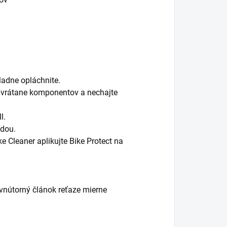
ladne opláchnite.
el vrátane komponentov a nechajte
l.
odou.
 Cleaner aplikujte Bike Protect na
vnútorný článok reťaze mierne