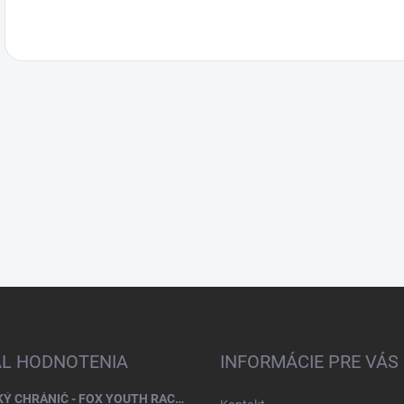
AL HODNOTENIA
INFORMÁCIE PRE VÁS
DETSKÝ CHRÁNIČ - FOX YOUTH RACEFRAME IMPACT CE CHEST GUARD