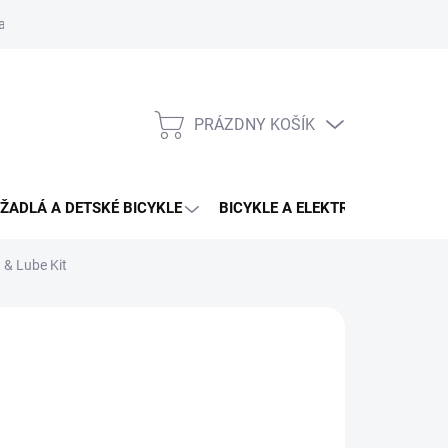
aru
PRÁZDNY KOŠÍK
NÁKUPNÝ
KOŠÍK
ŽADLÁ A DETSKÉ BICYKLE
BICYKLE A ELEKTRO BICYKLE
 & Lube Kit
F
,95 €
otková
3 - 4 DNÍ U VÁS
:
EME DORUČIŤ