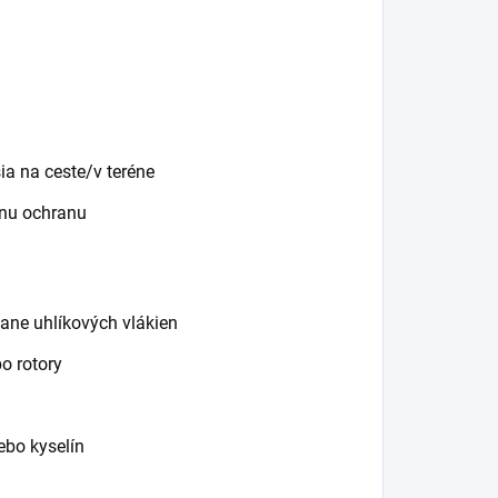
ia na ceste/v teréne
lnu ochranu
ane uhlíkových vlákien
o rotory
ebo kyselín