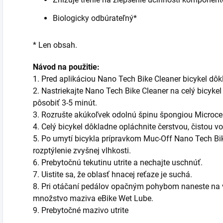
Biologicky odbúrateľný*
* Len obsah.
Návod na použitie:
1. Pred aplikáciou Nano Tech Bike Cleaner bicykel dôk
2. Nastriekajte Nano Tech Bike Cleaner na celý bicyk
pôsobiť 3-5 minút.
3. Rozrušte akúkoľvek odolnú špinu špongiou Microcel
4. Celý bicykel dôkladne opláchnite čerstvou, čistou v
5. Po umytí bicykla prípravkom Muc-Off Nano Tech Bike
rozptýlenie zvyšnej vlhkosti.
6. Prebytočnú tekutinu utrite a nechajte uschnúť.
7. Uistite sa, že oblasť hnacej reťaze je suchá.
8. Pri otáčaní pedálov opačným pohybom naneste na 
množstvo maziva eBike Wet Lube.
9. Prebytočné mazivo utrite