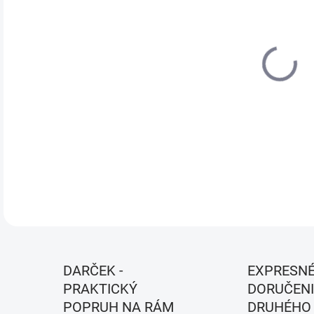
DO:
12.
MOŽ
DOR
DETA
DARČEK -
EXPRESN
PRAKTICKÝ
DORUČENI
POPRUH NA RÁM
DRUHÉHO