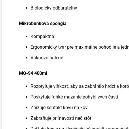
Biologicky odbúrateľný
Mikrobunková špongia
Kompaktná
Ergonomický tvar pre maximálne pohodlie a jed
Vákuovo balené
MO-94 400ml
Rozptyľuje vlhkosť, aby sa zabránilo hrdzi a koró
Poskytuje ľahké mazanie pohyblivých častí
Znižuje kontakt kovu na kov
Zabraňuje priľnavosti nečistôt
Znižuje trenie na zlepšenie účinnosti komponen