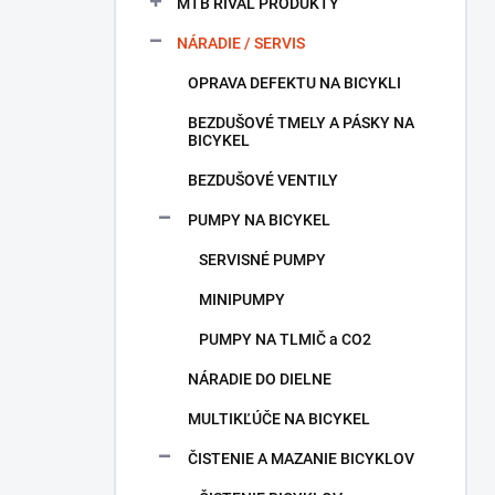
a
MTB RIVAL PRODUKTY
n
NÁRADIE / SERVIS
e
l
OPRAVA DEFEKTU NA BICYKLI
BEZDUŠOVÉ TMELY A PÁSKY NA
BICYKEL
BEZDUŠOVÉ VENTILY
PUMPY NA BICYKEL
SERVISNÉ PUMPY
MINIPUMPY
PUMPY NA TLMIČ a CO2
NÁRADIE DO DIELNE
MULTIKĽÚČE NA BICYKEL
ČISTENIE A MAZANIE BICYKLOV