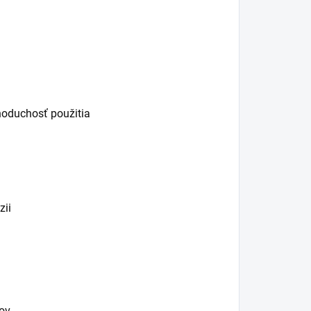
noduchosť použitia
zii
tov