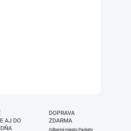
8.2026
NOSTI
UČENIA
−
+
Pridať do košíka
ILNÉ INFORMÁCIE
OPÝTAŤ SA
STRÁŽIŤ
É
DOPRAVA
E AJ DO
ZDARMA
 DŇA
Odberné miesto Packety