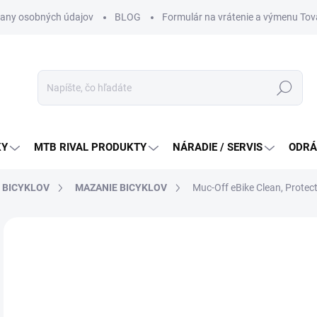
any osobných údajov
BLOG
Formulár na vrátenie a výmenu Tov
Hľadať
KY
MTB RIVAL PRODUKTY
NÁRADIE / SERVIS
ODRÁ
E BICYKLOV
MAZANIE BICYKLOV
Muc-Off eBike Clean, Protect
Neohodnotené
Podrobnosti hodnotenia
ZNAČKA:
MUC-OF
33
Jedn
DO 
cena
MÔŽ