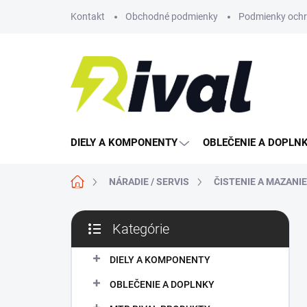
Prejsť
Kontakt
Obchodné podmienky
Podmienky ochr
na
obsah
DIELY A KOMPONENTY
OBLEČENIE A DOPLN
Domov
NÁRADIE / SERVIS
ČISTENIE A MAZANI
B
Kategórie
o
Preskočiť
č
kategórie
n
DIELY A KOMPONENTY
ý
OBLEČENIE A DOPLNKY
p