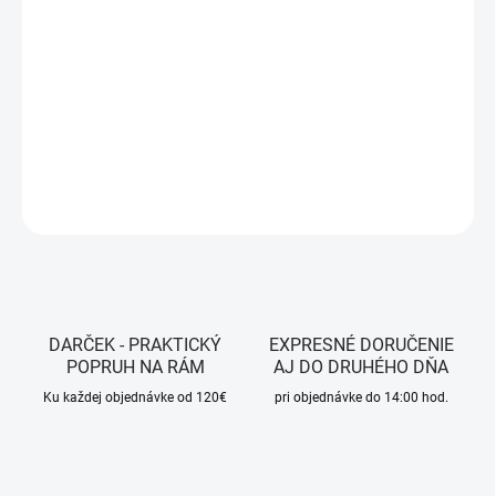
MOŽNOSTI
DORUČENIA
−
+
Pridať do košíka
DETAILNÉ INFORMÁCIE
OPÝTAŤ SA
STRÁŽIŤ
DARČEK - PRAKTICKÝ
EXPRESNÉ DORUČENIE
POPRUH NA RÁM
AJ DO DRUHÉHO DŇA
Ku každej objednávke od 120€
pri objednávke do 14:00 hod.