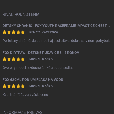
e
RIVAL HODNOTENIA
DETSKÝ CHRÁNIČ - FOX YOUTH RACEFRAME IMPACT CE CHEST GUARD
RENÁTA KÁČEROVÁ
Perfektný chránič, dá da nosiť aj pod tričko, dobre sa v ňom pohybuje.
FOX DIRTPAW - DETSKÉ RUKAVICE 3 - 5 ROKOV
MICHAL RAČKO
Overený model, vzdušné ľahké a super sedia.
FOX 620ML PODIUM FĽAŠA NA VODU
MICHAL RAČKO
Kvalitná fľáša za vyššiu cenu
INFORMÁCIE PRE VÁS