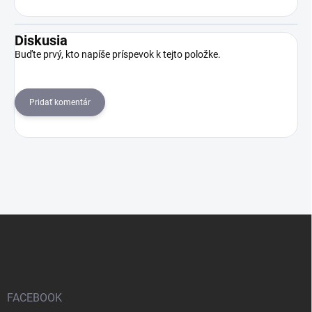
Diskusia
Buďte prvý, kto napíše príspevok k tejto položke.
Pridať komentár
Z
á
p
ä
t
i
FACEBOOK