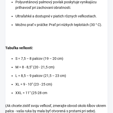
Polyuretánový palmový povlak poskytuje vynikajúcu
priľnavosť pri zachovaní obratnosti.
Ultraľahké a dostupné v piatich rôznych veľkostiach.
Možno prať v práčke: Prať pri nízkych teplotách (30 ° C).
Tabuľka veľkostí:
S = 7,5 – 8 palcov (19 – 20 cm)
M = 8 - 8,5" (20 - 21,5 cm)
L = 8,5 – 9 palcov (21,5 – 23 cm)
XL = 9 - 10" (23 - 25 cm)
XXL = 11" (25-28 cm
(Ak chcete zistiť svoju veľkosť, zmerajte obvod okolo kĺbov okrem
palca - vaša ruka by mala byť otvorená s prstami pri sebe).