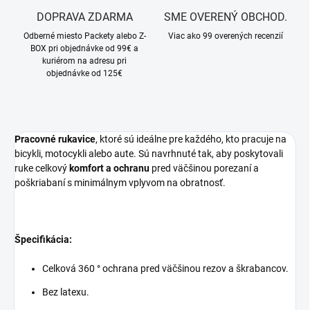
DOPRAVA ZDARMA
SME OVERENÝ OBCHOD.
Odberné miesto Packety alebo Z-
Viac ako 99 overených recenzií
BOX pri objednávke od 99€ a
kuriérom na adresu pri
objednávke od 125€
Pracovné rukavice
, ktoré sú ideálne pre každého, kto pracuje na
bicykli, motocykli alebo aute. Sú navrhnuté tak, aby poskytovali
ruke celkový
komfort a ochranu
pred väčšinou porezaní a
poškriabaní s minimálnym vplyvom na obratnosť.
Špecifikácia:
Celková 360 ° ochrana pred väčšinou rezov a škrabancov.
Bez latexu.