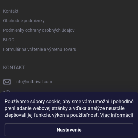
Kontakt
Obchodné podmienky
Podmienky ochrany osobných údajov
BLOG
Formulár na vrátenie a výmenu Tovaru
KONTAKT
info
@
mtbrival.com
+421 948 877 898
Používame súbory cookie, aby sme vám umožnili pohodlné
Náš Facebook
prehliadanie webovej stránky a vďaka analýze neustále
zlepšovali jej funkcie, výkon a použiteľnosť.
Viac informácií
mtb_rival
Nastavenie