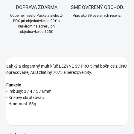
DOPRAVA ZDARMA
SME OVERENÝ OBCHOD.
Odberné miesto Packety alebo Z-
Viac ako 99 overených recenzií
BOX pri objednávke od 99€ a
kuriérom na adresu pri
objednávke od 125€
Ľahký a elegantný multikľúč LEZYNE SV PRO 5 má bočnice z CNC
opracovanej ALU zliatiny 7075 a nerezové bity.
Funkcie
- Imbusy: 3 / 4 / 5 / 6mm
- Krížový skrutkovač
- Hmotnosť: 53g.