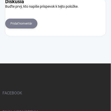
Diskusia
Buďte prvý, kto napíše príspevok k tejto položke.
Pridať komentár
Z
á
p
ä
t
i
FACEBOOK
e