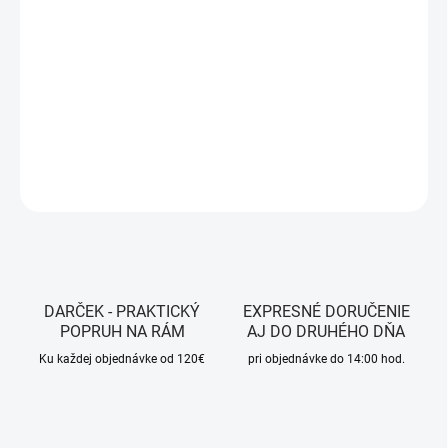
MOŽNOSTI
DORUČENIA
−
+
Pridať do košíka
DETAILNÉ INFORMÁCIE
OPÝTAŤ SA
STRÁŽIŤ
DARČEK - PRAKTICKÝ
EXPRESNÉ DORUČENIE
POPRUH NA RÁM
AJ DO DRUHÉHO DŇA
Ku každej objednávke od 120€
pri objednávke do 14:00 hod.