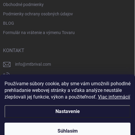
Obchodné podmienky
Podmienky ochrany osobných údajov
BLOG
Formulár na vrátenie a výmenu Tovaru
KONTAKT
info
@
mtbrival.com
+421 948 877 898
Používame súbory cookie, aby sme vám umožnili pohodlné
Náš Facebook
prehliadanie webovej stránky a vďaka analýze neustále
zlepšovali jej funkcie, výkon a použiteľnosť.
Viac informácií
mtb_rival
Nastavenie
Copyright 2026
MTB Rival
. Všetky práva vyhradené.
Súhlasím