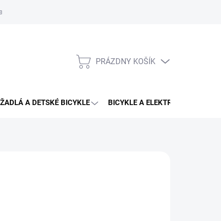
aru
PRÁZDNY KOŠÍK
NÁKUPNÝ
KOŠÍK
ŽADLÁ A DETSKÉ BICYKLE
BICYKLE A ELEKTRO BICYKLE
CING
,99 €
59,99 €
otková
ĽTE VARIANT
: