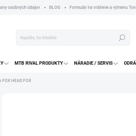
any osobných údajov
BLOG
Formulár na vrátenie a výmenu Tov
Hľadať
KY
MTB RIVAL PRODUKTY
NÁRADIE / SERVIS
ODRÁ
A FOX HEAD FOX
Neohodnotené
Podrobnosti hodnotenia
ZNAČKA:
FOX RA
64
Jedn
ZVO
cena