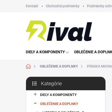
Prejsť
Kontakt
Obchodné podmienky
Podmienky ochr
na
obsah
DIELY A KOMPONENTY
OBLEČENIE A DOPLN
Domov
OBLEČENIE A DOPLNKY
PÁNSKA MIKIN
B
Kategórie
o
Preskočiť
č
kategórie
n
DIELY A KOMPONENTY
ý
OBLEČENIE A DOPLNKY
p