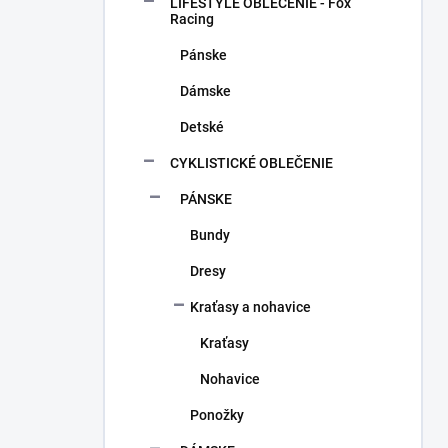
a
LIFESTYLE OBLEČENIE - Fox
n
Racing
e
Pánske
l
Dámske
Detské
CYKLISTICKÉ OBLEČENIE
PÁNSKE
Bundy
Dresy
Kraťasy a nohavice
Kraťasy
Nohavice
Ponožky