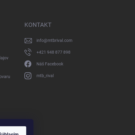
KONTAKT
info
@
mtbrival.com
+421 948 877 898
ajov
Náš Facebook
mtb_rival
Tovaru
Súhlasím