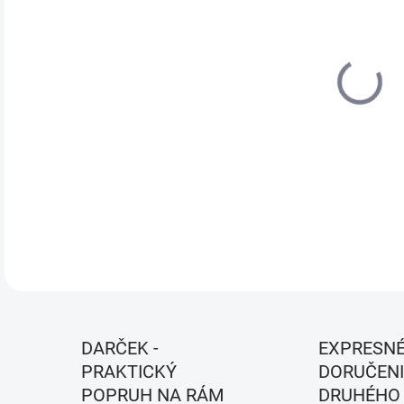
VEĽ
MÔŽ
MOŽ
DETA
DARČEK -
EXPRESN
PRAKTICKÝ
DORUČENI
POPRUH NA RÁM
DRUHÉHO