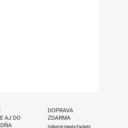
KOSŤ
EME DORUČIŤ DO:
ZVOĽTE VARIANT
NOSTI DORUČENIA
−
+
Pridať do košíka
ILNÉ INFORMÁCIE
OPÝTAŤ SA
STRÁŽIŤ
É
DOPRAVA
E AJ DO
ZDARMA
 DŇA
Odberné miesto Packety