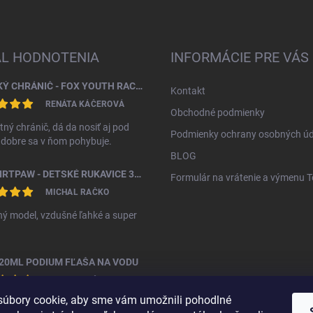
AL HODNOTENIA
INFORMÁCIE PRE VÁS
DETSKÝ CHRÁNIČ - FOX YOUTH RACEFRAME IMPACT CE CHEST GUARD
Kontakt
RENÁTA KÁČEROVÁ
Obchodné podmienky
tný chránič, dá da nosiť aj pod
Podmienky ochrany osobných úd
, dobre sa v ňom pohybuje.
BLOG
FOX DIRTPAW - DETSKÉ RUKAVICE 3 - 5 ROKOV
Formulár na vrátenie a výmenu 
MICHAL RAČKO
ý model, vzdušné ľahké a super
20ML PODIUM FĽAŠA NA VODU
MICHAL RAČKO
úbory cookie, aby sme vám umožnili pohodlné
ná fľáša za vyššiu cenu