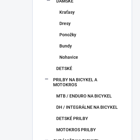
DÁMSKE
Kraťasy
Dresy
Ponožky
Bundy
Nohavice
DETSKÉ
PRILBY NA BICYKEL A
MOTOKROS
MTB / ENDURO NA BICYKEL
DH / INTEGRÁLNE NA BICYKEL
DETSKÉ PRILBY
MOTOKROS PRILBY