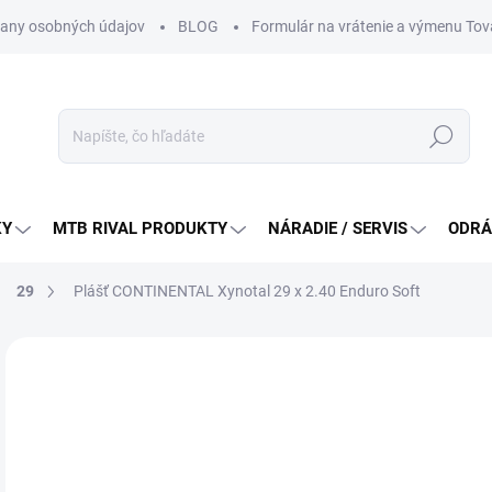
any osobných údajov
BLOG
Formulár na vrátenie a výmenu Tov
Hľadať
KY
MTB RIVAL PRODUKTY
NÁRADIE / SERVIS
ODRÁ
29
Plášť CONTINENTAL Xynotal 29 x 2.40 Enduro Soft
Neohodnotené
Podrobnosti hodnotenia
ZNAČKA:
CONTIN
82
Jedn
DO 
cena
MÔŽ