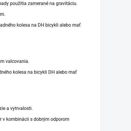
pady použitia zamerané na gravitáciu.
om.
zadného kolesa na DH bicykli alebo mať
om valcovania.
dného kolesa na bicykli DH alebo mať
e a vytrvalosti.
or v kombinácii s dobrým odporom