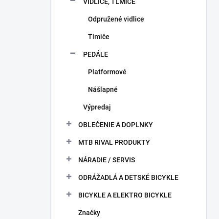
VIDLICE, TLMIČE
Odpružené vidlice
Tlmiče
PEDÁLE
Platformové
Nášlapné
Výpredaj
OBLEČENIE A DOPLNKY
MTB RIVAL PRODUKTY
NÁRADIE / SERVIS
ODRÁŽADLÁ A DETSKÉ BICYKLE
BICYKLE A ELEKTRO BICYKLE
Značky