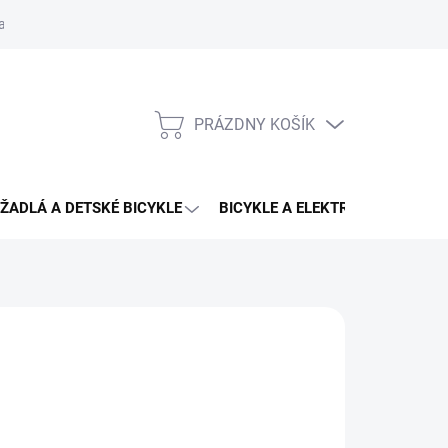
aru
PRÁZDNY KOŠÍK
NÁKUPNÝ
KOŠÍK
ŽADLÁ A DETSKÉ BICYKLE
BICYKLE A ELEKTRO BICYKLE
ENTAL
,90 €
64,90 €
otková
3 - 4 DNÍ U VÁS
:
EME DORUČIŤ