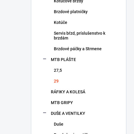
a
Kotúčové brzdy
n
Brzdové platničky
e
l
Kotúče
Servis bŕzd, príslušenstvo k
brzdám
Brzdové páčky a Strmene
MTB PLÁŠTE
27,5
29
RÁFIKY A KOLESÁ
MTB GRIPY
DUŠE A VENTILKY
Duše