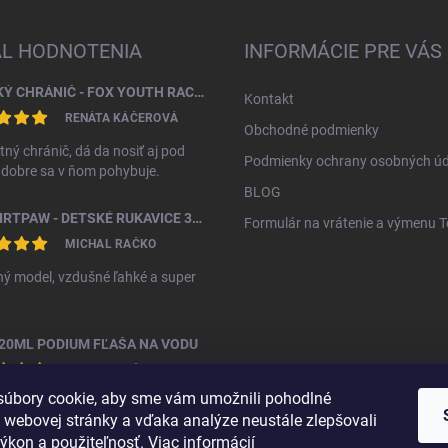
AL HODNOTENIA
INFORMÁCIE PRE VÁS
DETSKÝ CHRÁNIČ - FOX YOUTH RACEFRAME IMPACT CE CHEST GUARD
Kontakt
RENÁTA KÁČEROVÁ
Obchodné podmienky
tný chránič, dá da nosiť aj pod
Podmienky ochrany osobných úd
, dobre sa v ňom pohybuje.
BLOG
FOX DIRTPAW - DETSKÉ RUKAVICE 3 - 5 ROKOV
Formulár na vrátenie a výmenu 
MICHAL RAČKO
ý model, vzdušné ľahké a super
20ML PODIUM FĽAŠA NA VODU
MICHAL RAČKO
úbory cookie, aby sme vám umožnili pohodlné
ná fľáša za vyššiu cenu
 webovej stránky a vďaka analýze neustále zlepšovali
 výkon a použiteľnosť.
Viac informácií