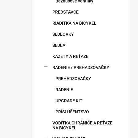
Bezdušové ventilky
PREDSTAVCE
RIADITKÁ NA BICYKEL
SEDLOVKY
SEDLÁ
KAZETY A REŤAZE
RADENIE / PREHADZOVAČKY
PREHADZOVAČKY
RADENIE
UPGRADE KIT
PRÍSLUŠENTSVO
VODÍTKA CHRÁNIČE A REŤAZE
NA BICYKEL