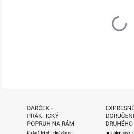
DO:
13.
MOŽ
DOR
Univ
DETA
DARČEK -
EXPRESN
PRAKTICKÝ
DORUČENI
POPRUH NA RÁM
DRUHÉHO
Ku každej objednávke od
pri objednávke