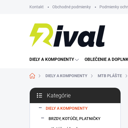
Prejsť
Kontakt
Obchodné podmienky
Podmienky ochr
na
obsah
DIELY A KOMPONENTY
OBLEČENIE A DOPLN
Domov
DIELY A KOMPONENTY
MTB PLÁŠTE
B
Kategórie
o
Preskočiť
č
kategórie
n
DIELY A KOMPONENTY
ý
BRZDY, KOTÚČE, PLATNIČKY
p