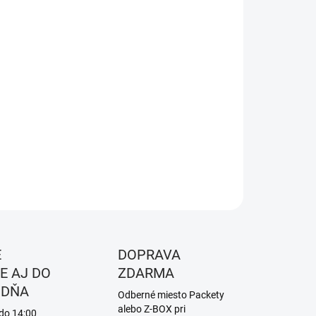
8.2026
NOSTI
UČENIA
−
+
Pridať do košíka
erzálne koleso 29" x 2,4
ILNÉ INFORMÁCIE
OPÝTAŤ SA
STRÁŽIŤ
É
DOPRAVA
E AJ DO
ZDARMA
 DŇA
Odberné miesto Packety
alebo Z-BOX pri
 do 14:00