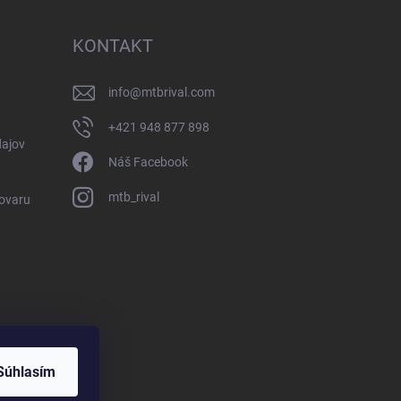
KONTAKT
info
@
mtbrival.com
+421 948 877 898
ajov
Náš Facebook
mtb_rival
Tovaru
Súhlasím