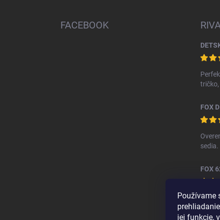
á
p
ä
FACEBOOK
RIV
t
i
e
Perfek
tričko
Overen
sedia.
FOX 6
Používame s
Kvalit
prehliadanie
jej funkcie,