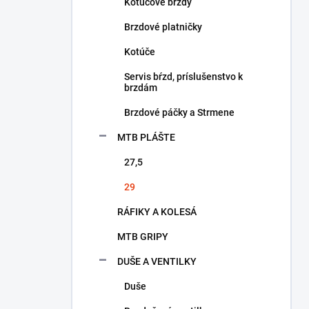
a
Kotúčové brzdy
n
Brzdové platničky
e
l
Kotúče
Servis bŕzd, príslušenstvo k
brzdám
Brzdové páčky a Strmene
MTB PLÁŠTE
27,5
29
RÁFIKY A KOLESÁ
MTB GRIPY
DUŠE A VENTILKY
Duše