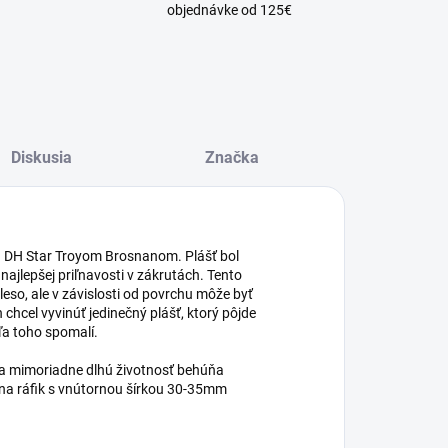
objednávke od 125€
Diskusia
Značka
ou DH Star Troyom Brosnanom. Plášť bol
ajlepšej priľnavosti v zákrutách. Tento
leso, ale v závislosti od povrchu môže byť
chcel vyvinúť jedinečný plášť, ktorý pôjde
ľa toho spomalí.
 a mimoriadne dlhú životnosť behúňa
e na ráfik s vnútornou šírkou 30-35mm