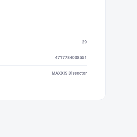
29
4717784038551
MAXXIS Dissector