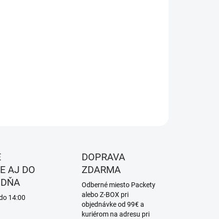
2026
NOSTI
UČENIA
−
+
Pridať do košíka
ILNÉ INFORMÁCIE
OPÝTAŤ SA
STRÁŽIŤ
É
DOPRAVA
E AJ DO
ZDARMA
 DŇA
Odberné miesto Packety
alebo Z-BOX pri
 do 14:00
objednávke od 99€ a
kuriérom na adresu pri