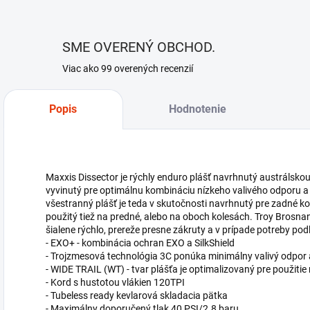
SME OVERENÝ OBCHOD.
Viac ako 99 overených recenzií
Popis
Hodnotenie
Maxxis Dissector je rýchly enduro plášť navrhnutý austrálsk
vyvinutý pre optimálnu kombináciu nízkeho valivého odporu a n
všestranný plášť je teda v skutočnosti navrhnutý pre zadné ko
použitý tiež na predné, alebo na oboch kolesách. Troy Brosnan 
šialene rýchlo, prereže presne zákruty a v prípade potreby pod
- EXO+ - kombinácia ochran EXO a SilkShield
- Trojzmesová technológia 3C ponúka minimálny valivý odpor
- WIDE TRAIL (WT) - tvar plášťa je optimalizovaný pre použiti
- Kord s hustotou vlákien 120TPI
- Tubeless ready kevlarová skladacia pätka
- Maximálny doporučený tlak 40 PSI/2.8 baru