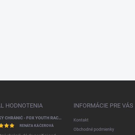
AL HODNOTENIA
INFORMÁCIE PRE VÁS
DETSKÝ CHRÁNIČ - FOX YOUTH RACEFRAME IMPACT CE CHEST GUARD
Kontakt
RENÁTA KÁČEROVÁ
Obchodné podmienky