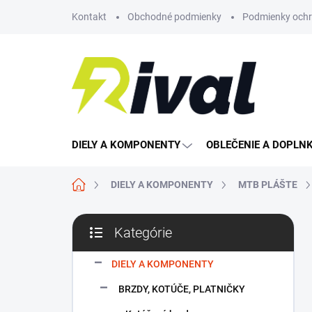
Prejsť
Kontakt
Obchodné podmienky
Podmienky ochr
na
obsah
DIELY A KOMPONENTY
OBLEČENIE A DOPLN
Domov
DIELY A KOMPONENTY
MTB PLÁŠTE
B
Kategórie
o
Preskočiť
č
kategórie
n
DIELY A KOMPONENTY
ý
BRZDY, KOTÚČE, PLATNIČKY
p