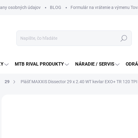
any osobných údajov
BLOG
Formulár na vrátenie a výmenu Tov
Hľadať
KY
MTB RIVAL PRODUKTY
NÁRADIE / SERVIS
ODRÁ
29
Plášť MAXXIS Dissector 29 x 2.40 WT kevlar EXO+ TR 120 TPI
Neohodnotené
Podrobnosti hodnotenia
ZNAČKA:
MAXXIS
72
Jedn
SK
cena
MÔŽ