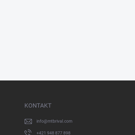
KONTAKT
info
@
mtbrival.com
+421 948 877 898