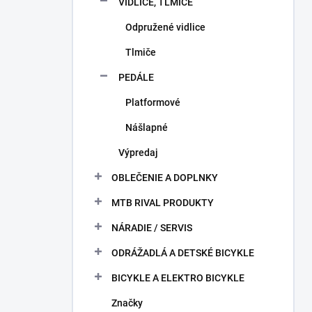
VIDLICE, TLMIČE
Odpružené vidlice
Tlmiče
PEDÁLE
Platformové
Nášlapné
Výpredaj
OBLEČENIE A DOPLNKY
MTB RIVAL PRODUKTY
NÁRADIE / SERVIS
ODRÁŽADLÁ A DETSKÉ BICYKLE
BICYKLE A ELEKTRO BICYKLE
Značky