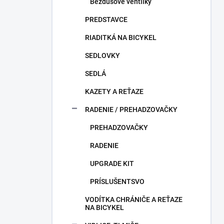
Bezdušové ventilky
PREDSTAVCE
RIADITKÁ NA BICYKEL
SEDLOVKY
SEDLÁ
KAZETY A REŤAZE
RADENIE / PREHADZOVAČKY
PREHADZOVAČKY
RADENIE
UPGRADE KIT
PRÍSLUŠENTSVO
VODÍTKA CHRÁNIČE A REŤAZE
NA BICYKEL