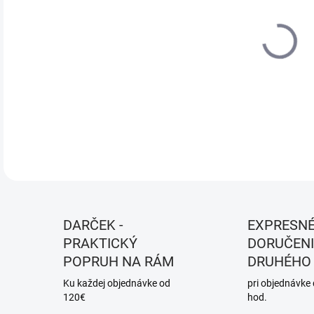
DO:
7.8.
MOŽ
DOR
DETA
DARČEK -
EXPRESN
PRAKTICKÝ
DORUČENI
POPRUH NA RÁM
DRUHÉHO
Ku každej objednávke od
pri objednávke
120€
hod.