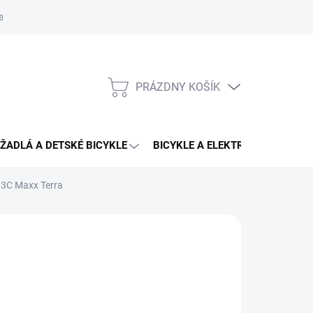
aru
PRÁZDNY KOŠÍK
NÁKUPNÝ
KOŠÍK
ŽADLÁ A DETSKÉ BICYKLE
BICYKLE A ELEKTRO BICYKLE
 3C Maxx Terra
,76 €
64,90 €
otková
LADOM
(1 KS)
:
EME DORUČIŤ