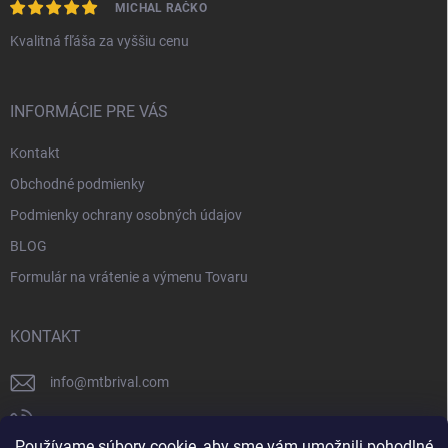
MICHAL RAČKO
Kvalitná fľáša za vyššiu cenu
INFORMÁCIE PRE VÁS
Kontakt
Obchodné podmienky
Podmienky ochrany osobných údajov
BLOG
Formulár na vrátenie a výmenu Tovaru
KONTAKT
info
@
mtbrival.com
+421 948 877 898
Používame súbory cookie, aby sme vám umožnili pohodlné