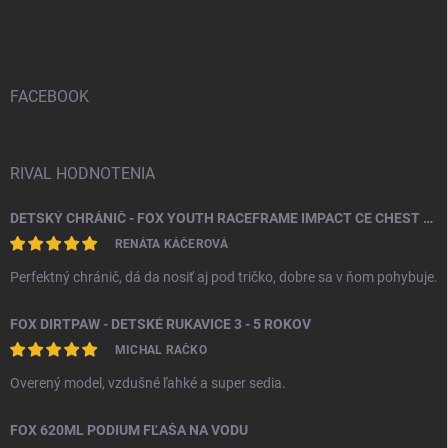
á
p
ä
t
i
FACEBOOK
e
RIVAL HODNOTENIA
DETSKÝ CHRÁNIČ - FOX YOUTH RACEFRAME IMPACT CE CHEST GUARD
RENÁTA KÁČEROVÁ
Perfektný chránič, dá da nosiť aj pod tričko, dobre sa v ňom pohybuje.
FOX DIRTPAW - DETSKÉ RUKAVICE 3 - 5 ROKOV
MICHAL RAČKO
Overený model, vzdušné ľahké a super sedia.
FOX 620ML PODIUM FĽAŠA NA VODU