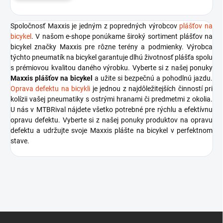
Spoločnosť Maxxis je jedným z popredných výrobcov
plášťov na
bicykel
. V našom e-shope ponúkame široký sortiment plášťov na
bicykel značky Maxxis pre rôzne terény a podmienky. Výrobca
týchto pneumatík na bicykel garantuje dlhú životnosť plášťa spolu
s prémiovou kvalitou daného výrobku. Vyberte si z našej ponuky
Maxxis plášťov na bicykel
a užite si bezpečnú a pohodlnú jazdu.
Oprava defektu na bicykli
je jednou z najdôležitejších činností pri
kolízii vašej pneumatiky s ostrými hranami či predmetmi z okolia.
U nás v MTBRival nájdete všetko potrebné pre rýchlu a efektívnu
opravu defektu. Vyberte si z našej ponuky produktov na opravu
defektu a udržujte svoje Maxxis plášte na bicykel v perfektnom
stave.
Z