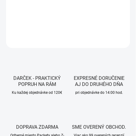
−
+
Pridať do košíka
DETAILNÉ INFORMÁCIE
OPÝTAŤ SA
STRÁŽIŤ
DARČEK - PRAKTICKÝ
EXPRESNÉ DORUČENIE
POPRUH NA RÁM
AJ DO DRUHÉHO DŇA
Ku každej objednávke od 120€
pri objednávke do 14:00 hod.
DOPRAVA ZDARMA
SME OVERENÝ OBCHOD.
Odberné miesto Packety alebo Z-
Viac ako 99 overených recenzií