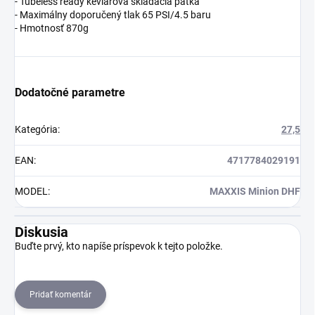
- Tubeless ready kevlarová skladacia pätka
- Maximálny doporučený tlak 65 PSI/4.5 baru
- Hmotnosť 870g
Dodatočné parametre
Kategória
:
27,5
EAN
:
4717784029191
MODEL
:
MAXXIS Minion DHF
Diskusia
Buďte prvý, kto napíše príspevok k tejto položke.
Pridať komentár