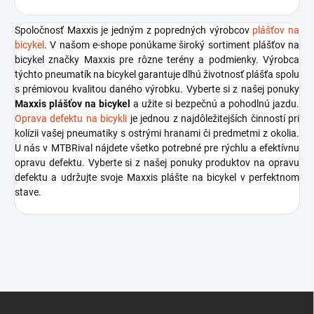
Spoločnosť Maxxis je jedným z popredných výrobcov
plášťov na
bicykel
. V našom e-shope ponúkame široký sortiment plášťov na
bicykel značky Maxxis pre rôzne terény a podmienky. Výrobca
týchto pneumatík na bicykel garantuje dlhú životnosť plášťa spolu
s prémiovou kvalitou daného výrobku. Vyberte si z našej ponuky
Maxxis plášťov na bicykel
a užite si bezpečnú a pohodlnú jazdu.
Oprava defektu na bicykli
je jednou z najdôležitejších činností pri
kolízii vašej pneumatiky s ostrými hranami či predmetmi z okolia.
U nás v MTBRival nájdete všetko potrebné pre rýchlu a efektívnu
opravu defektu. Vyberte si z našej ponuky produktov na opravu
defektu a udržujte svoje Maxxis plášte na bicykel v perfektnom
stave.
Z