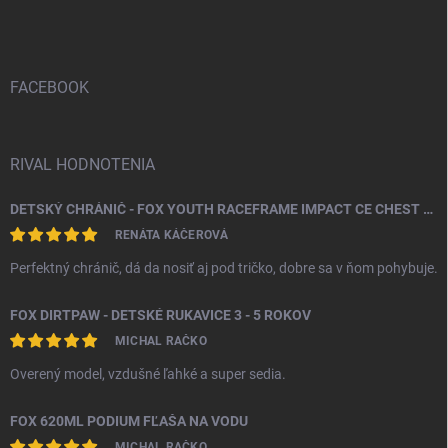
á
p
ä
t
i
FACEBOOK
e
RIVAL HODNOTENIA
DETSKÝ CHRÁNIČ - FOX YOUTH RACEFRAME IMPACT CE CHEST GUARD
RENÁTA KÁČEROVÁ
Perfektný chránič, dá da nosiť aj pod tričko, dobre sa v ňom pohybuje.
FOX DIRTPAW - DETSKÉ RUKAVICE 3 - 5 ROKOV
MICHAL RAČKO
Overený model, vzdušné ľahké a super sedia.
FOX 620ML PODIUM FĽAŠA NA VODU
MICHAL RAČKO