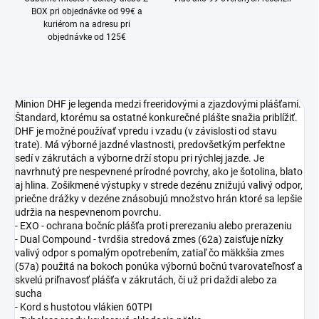
BOX pri objednávke od 99€ a
kuriérom na adresu pri
objednávke od 125€
Minion DHF je legenda medzi freeridovými a zjazdovými plášťami.
Štandard, ktorému sa ostatné konkurečné plášte snažia priblížiť.
DHF je možné používať vpredu i vzadu (v závislosti od stavu
trate). Má výborné jazdné vlastnosti, predovšetkým perfektne
sedí v zákrutách a výborne drží stopu pri rýchlej jazde. Je
navrhnutý pre nespevnené prírodné povrchy, ako je šotolina, blato
aj hlina. Zošikmené výstupky v strede dezénu znižujú valivý odpor,
priečne drážky v dezéne znásobujú množstvo hrán ktoré sa lepšie
udržia na nespevnenom povrchu.
- EXO - ochrana bočníc plášťa proti prerezaniu alebo prerazeniu
- Dual Compound - tvrdšia stredová zmes (62a) zaisťuje nízky
valivý odpor s pomalým opotrebením, zatiaľ čo mäkkšia zmes
(57a) použitá na bokoch ponúka výbornú bočnú tvarovateľnosť a
skvelú priľnavosť plášťa v zákrutách, či už pri daždi alebo za
sucha
- Kord s hustotou vlákien 60TPI