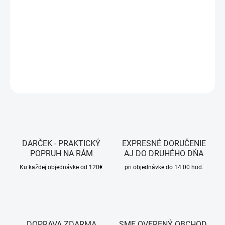
−
+
Pridať do košíka
DETAILNÉ INFORMÁCIE
OPÝTAŤ SA
STRÁŽIŤ
DARČEK - PRAKTICKÝ
EXPRESNÉ DORUČENIE
POPRUH NA RÁM
AJ DO DRUHÉHO DŇA
Ku každej objednávke od 120€
pri objednávke do 14:00 hod.
DOPRAVA ZDARMA
SME OVERENÝ OBCHOD.