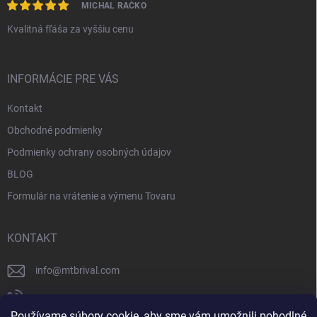
MICHAL RAČKO
Kvalitná fľáša za vyššiu cenu
INFORMÁCIE PRE VÁS
Kontakt
Obchodné podmienky
Podmienky ochrany osobných údajov
BLOG
Formulár na vrátenie a výmenu Tovaru
KONTAKT
info
@
mtbrival.com
+421 948 877 898
Používame súbory cookie, aby sme vám umožnili pohodlné