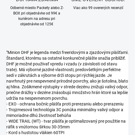
Odberné miesto Packety alebo Z-
Viac ako 99 overených recenzií
BOX pri objednávke od 99€ a
kuriérom na adresu pri
objednávke od 125€
"Minion DHF je legenda medzi freeridovými a zjazdovými plášťami.
Štandard, ktorému sa ostatné konkurečné plášte snažia priblížiť.
DHF je možné používať vpredu i vzadu (v závislosti od stavu
trate). Má výborné jazdné vlastnosti, predovšetkým perfektne
sedí v zákrutách a výborne drží stopu pri rýchlej jazde. Je
navrhnutý pre nespevnené prírodné povrchy, ako je šotolina, blato
aj hlina. Zošikmené výstupky v strede dezénu znižujú valivý odpor,
priečne drážky v dezéne znásobujú množstvo hrán ktoré sa lepšie
udržia na nespevnenom povrchu.
- EXO - ochrana bočníc plášťa proti prerezaniu alebo prerazeniu
- Trojzmesová technológia 3C ponúka minimálny valivý odpor a
mimoriadne dlhú životnosť behúňa
- WIDE TRAIL (WT) - tvar plášťa je optimalizovaný pre použitie na
ráfik s vnútornou šírkou 30-35mm
- Kord s hustotou vlákien 60TPI