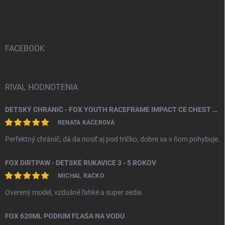
á
p
ä
t
i
FACEBOOK
e
RIVAL HODNOTENIA
DETSKÝ CHRÁNIČ - FOX YOUTH RACEFRAME IMPACT CE CHEST GUARD
RENÁTA KÁČEROVÁ
Perfektný chránič, dá da nosiť aj pod tričko, dobre sa v ňom pohybuje.
FOX DIRTPAW - DETSKÉ RUKAVICE 3 - 5 ROKOV
MICHAL RAČKO
Overený model, vzdušné ľahké a super sedia.
FOX 620ML PODIUM FĽAŠA NA VODU