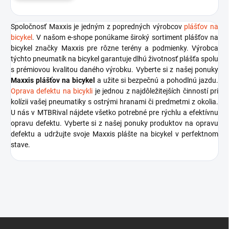
Spoločnosť Maxxis je jedným z popredných výrobcov
plášťov na
bicykel
. V našom e-shope ponúkame široký sortiment plášťov na
bicykel značky Maxxis pre rôzne terény a podmienky. Výrobca
týchto pneumatík na bicykel garantuje dlhú životnosť plášťa spolu
s prémiovou kvalitou daného výrobku. Vyberte si z našej ponuky
Maxxis plášťov na bicykel
a užite si bezpečnú a pohodlnú jazdu.
Oprava defektu na bicykli
je jednou z najdôležitejších činností pri
kolízii vašej pneumatiky s ostrými hranami či predmetmi z okolia.
U nás v MTBRival nájdete všetko potrebné pre rýchlu a efektívnu
opravu defektu. Vyberte si z našej ponuky produktov na opravu
defektu a udržujte svoje Maxxis plášte na bicykel v perfektnom
stave.
Z