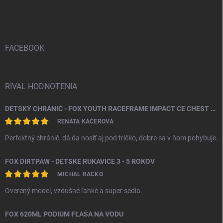
á
p
ä
t
i
FACEBOOK
e
RIVAL HODNOTENIA
DETSKÝ CHRÁNIČ - FOX YOUTH RACEFRAME IMPACT CE CHEST GUARD
RENÁTA KÁČEROVÁ
Perfektný chránič, dá da nosiť aj pod tričko, dobre sa v ňom pohybuje.
FOX DIRTPAW - DETSKÉ RUKAVICE 3 - 5 ROKOV
MICHAL RAČKO
Overený model, vzdušné ľahké a super sedia.
FOX 620ML PODIUM FĽAŠA NA VODU