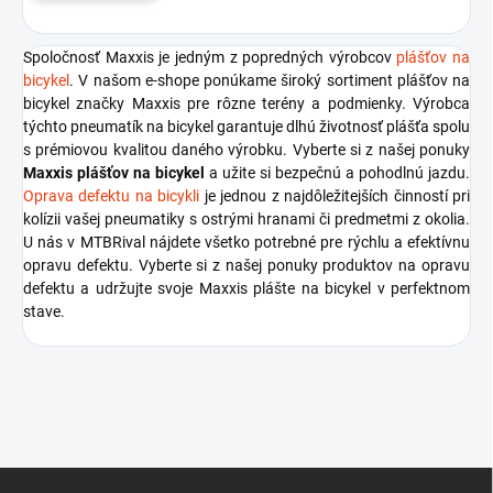
Spoločnosť Maxxis je jedným z popredných výrobcov
plášťov na
bicykel
. V našom e-shope ponúkame široký sortiment plášťov na
bicykel značky Maxxis pre rôzne terény a podmienky. Výrobca
týchto pneumatík na bicykel garantuje dlhú životnosť plášťa spolu
s prémiovou kvalitou daného výrobku. Vyberte si z našej ponuky
Maxxis plášťov na bicykel
a užite si bezpečnú a pohodlnú jazdu.
Oprava defektu na bicykli
je jednou z najdôležitejších činností pri
kolízii vašej pneumatiky s ostrými hranami či predmetmi z okolia.
U nás v MTBRival nájdete všetko potrebné pre rýchlu a efektívnu
opravu defektu. Vyberte si z našej ponuky produktov na opravu
defektu a udržujte svoje Maxxis plášte na bicykel v perfektnom
stave.
Z