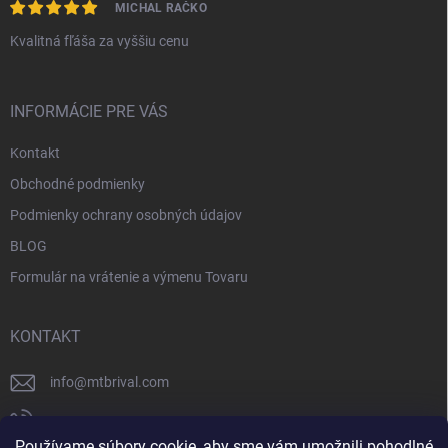
MICHAL RAČKO
Kvalitná fľáša za vyššiu cenu
INFORMÁCIE PRE VÁS
Kontakt
Obchodné podmienky
Podmienky ochrany osobných údajov
BLOG
Formulár na vrátenie a výmenu Tovaru
KONTAKT
info
@
mtbrival.com
+421 948 877 898
Používame súbory cookie, aby sme vám umožnili pohodlné