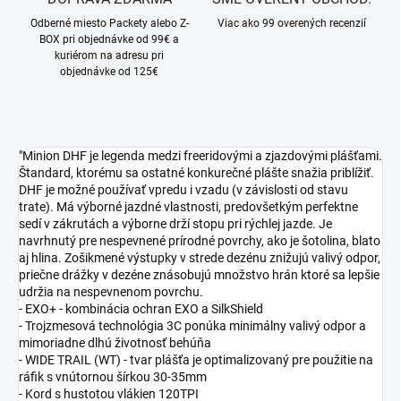
Odberné miesto Packety alebo Z-
Viac ako 99 overených recenzií
BOX pri objednávke od 99€ a
kuriérom na adresu pri
objednávke od 125€
"Minion DHF je legenda medzi freeridovými a zjazdovými plášťami.
Štandard, ktorému sa ostatné konkurečné plášte snažia priblížiť.
DHF je možné používať vpredu i vzadu (v závislosti od stavu
trate). Má výborné jazdné vlastnosti, predovšetkým perfektne
sedí v zákrutách a výborne drží stopu pri rýchlej jazde. Je
navrhnutý pre nespevnené prírodné povrchy, ako je šotolina, blato
aj hlina. Zošikmené výstupky v strede dezénu znižujú valivý odpor,
priečne drážky v dezéne znásobujú množstvo hrán ktoré sa lepšie
udržia na nespevnenom povrchu.
- EXO+ - kombinácia ochran EXO a SilkShield
- Trojzmesová technológia 3C ponúka minimálny valivý odpor a
mimoriadne dlhú životnosť behúňa
- WIDE TRAIL (WT) - tvar plášťa je optimalizovaný pre použitie na
ráfik s vnútornou šírkou 30-35mm
- Kord s hustotou vlákien 120TPI