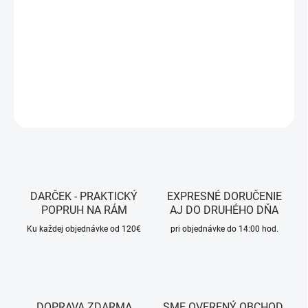
−
+
Pridať do košíka
DETAILNÉ INFORMÁCIE
OPÝTAŤ SA
STRÁŽIŤ
DARČEK - PRAKTICKÝ
EXPRESNÉ DORUČENIE
POPRUH NA RÁM
AJ DO DRUHÉHO DŇA
Ku každej objednávke od 120€
pri objednávke do 14:00 hod.
DOPRAVA ZDARMA
SME OVERENÝ OBCHOD.