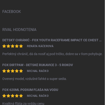
ä
t
i
FACEBOOK
e
RIVAL HODNOTENIA
DETSKÝ CHRÁNIČ - FOX YOUTH RACEFRAME IMPACT CE CHEST GUARD
RENÁTA KÁČEROVÁ
Perfektný chránič, dá da nosiť aj pod tričko, dobre sa v ňom pohybuje.
FOX DIRTPAW - DETSKÉ RUKAVICE 3 - 5 ROKOV
MICHAL RAČKO
Overený model, vzdušné ľahké a super sedia.
FOX 620ML PODIUM FĽAŠA NA VODU
MICHAL RAČKO
Kvalitná fľáša za vyššiu cenu