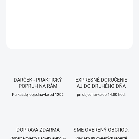
−
+
Pridať do košíka
DETAILNÉ INFORMÁCIE
OPÝTAŤ SA
STRÁŽIŤ
DARČEK - PRAKTICKÝ
EXPRESNÉ DORUČENIE
POPRUH NA RÁM
AJ DO DRUHÉHO DŇA
Ku každej objednávke od 120€
pri objednávke do 14:00 hod.
DOPRAVA ZDARMA
SME OVERENÝ OBCHOD.
Odberné miesto Packety alebo Z-
Viac ako 99 overených recenzií