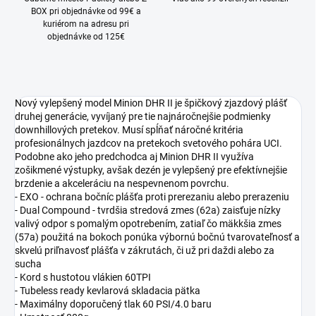
BOX pri objednávke od 99€ a
kuriérom na adresu pri
objednávke od 125€
Nový vylepšený model Minion DHR II je špičkový zjazdový plášť
druhej generácie, vyvíjaný pre tie najnáročnejšie podmienky
downhillových pretekov. Musí spĺňať náročné kritéria
profesionálnych jazdcov na pretekoch svetového pohára UCI.
Podobne ako jeho predchodca aj Minion DHR II využíva
zošikmené výstupky, avšak dezén je vylepšený pre efektívnejšie
brzdenie a akceleráciu na nespevnenom povrchu.
- EXO - ochrana bočníc plášťa proti prerezaniu alebo prerazeniu
- Dual Compound - tvrdšia stredová zmes (62a) zaisťuje nízky
valivý odpor s pomalým opotrebením, zatiaľ čo mäkkšia zmes
(57a) použitá na bokoch ponúka výbornú bočnú tvarovateľnosť a
skvelú priľnavosť plášťa v zákrutách, či už pri daždi alebo za
sucha
- Kord s hustotou vlákien 60TPI
- Tubeless ready kevlarová skladacia pätka
- Maximálny doporučený tlak 60 PSI/4.0 baru