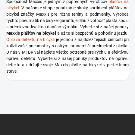
Spoločnosť Maxxis je jedným z popredných výrobcov
plášťov na
bicykel
. V našom e-shope ponúkame široký sortiment plášťov na
bicykel značky Maxxis pre rôzne terény a podmienky. Výrobca
týchto pneumatík na bicykel garantuje dlhú životnosť plášťa spolu
s prémiovou kvalitou daného výrobku. Vyberte si z našej ponuky
Maxxis plášťov na bicykel
a užite si bezpečnú a pohodlnú jazdu.
Oprava defektu na bicykli
je jednou z najdôležitejších činností pri
kolízii vašej pneumatiky s ostrými hranami či predmetmi z okolia.
U nás v MTBRival nájdete všetko potrebné pre rýchlu a efektívnu
opravu defektu. Vyberte si z našej ponuky produktov na opravu
defektu a udržujte svoje Maxxis plášte na bicykel v perfektnom
stave.
Z
á
p