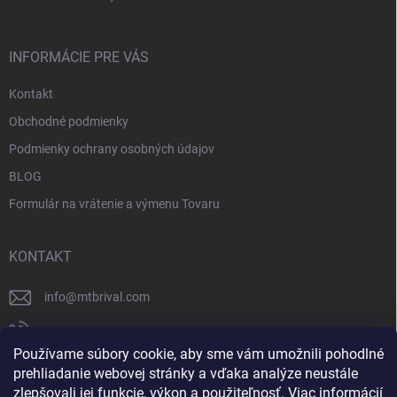
INFORMÁCIE PRE VÁS
Kontakt
Obchodné podmienky
Podmienky ochrany osobných údajov
BLOG
Formulár na vrátenie a výmenu Tovaru
KONTAKT
info
@
mtbrival.com
+421 948 877 898
Používame súbory cookie, aby sme vám umožnili pohodlné
Náš Facebook
prehliadanie webovej stránky a vďaka analýze neustále
zlepšovali jej funkcie, výkon a použiteľnosť.
Viac informácií