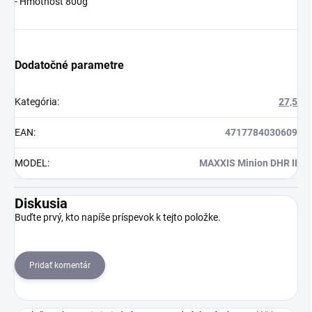
- Hmotnosť 800g
Dodatočné parametre
Kategória
:
27,5
EAN
:
4717784030609
MODEL
:
MAXXIS Minion DHR II
Diskusia
Buďte prvý, kto napíše príspevok k tejto položke.
Pridať komentár