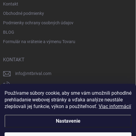
Kontakt
Obchodné podmienky
Podmienky ochrany osobných údajov
BLOG
Formulár na vrátenie a výmenu Tovaru
KONTAKT
info
@
mtbrival.com
+421 948 877 898
Používame súbory cookie, aby sme vám umožnili pohodlné
Náš Facebook
prehliadanie webovej stránky a vďaka analýze neustále
zlepšovali jej funkcie, výkon a použiteľnosť.
Viac informácií
mtb_rival
Nastavenie