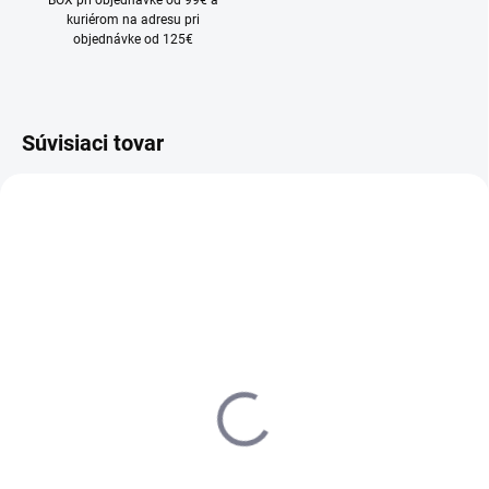
BOX pri objednávke od 99€ a
kuriérom na adresu pri
objednávke od 125€
Súvisiaci tovar
VÝPREDAJ
SKLADOM
SKLADOM
(>5 KS)
(1 KS)
Reťaz SRAM PC XX1
Kazeta XG-1275 Eagle
Eagle 126 článkov 12
10-52 12 sp. Black
SPEED BLACK
179 €
69,90 €