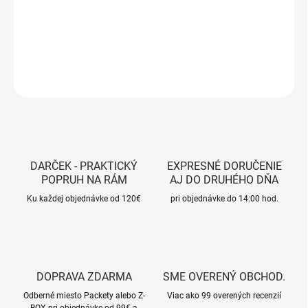
52z 1x12speed
DETAILNÉ INFORMÁCIE
OPÝTAŤ SA
STRÁŽIŤ
DARČEK - PRAKTICKÝ
EXPRESNÉ DORUČENIE
POPRUH NA RÁM
AJ DO DRUHÉHO DŇA
Ku každej objednávke od 120€
pri objednávke do 14:00 hod.
DOPRAVA ZDARMA
SME OVERENÝ OBCHOD.
Odberné miesto Packety alebo Z-
Viac ako 99 overených recenzií