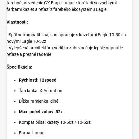
farebné prevedenie GX Eagle Lunar, ktoré ladí so všetkými
farbami kaziet a reťazí z farebého ekosystému Eagle.
Vlastnosti:
- Spätne kompatibilná, spolupracuje s kazetami Eagle 10-50z a
novými Eagle 10-52z
- Vylepšená architektúra vodítka zabezpečuje lepšie napnutie
reťaze a presné radenie
Špecifikácia:
Rýchlosti: 12speed
Ťah lanka: X-Actuation
Dĺžka ramienka: dlhé
Max. počet zubov: 52z
Kompatibilita: kazety 10-50z / 10-52z
Farba: Lunar