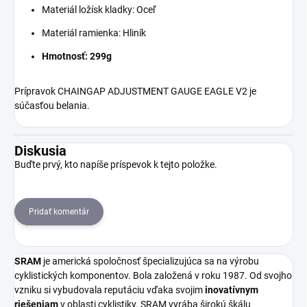
Materiál ložísk kladky: Oceľ
Materiál ramienka: Hliník
Hmotnosť: 299g
Prípravok CHAINGAP ADJUSTMENT GAUGE EAGLE V2 je
súčasťou belania.
Diskusia
Buďte prvý, kto napíše príspevok k tejto položke.
Pridať komentár
SRAM
je americká spoločnosť špecializujúca sa na výrobu
cyklistických komponentov. Bola založená v roku 1987. Od svojho
vzniku si vybudovala reputáciu vďaka svojim
inovatívnym
riešeniam
v oblasti cyklistiky. SRAM vyrába širokú škálu