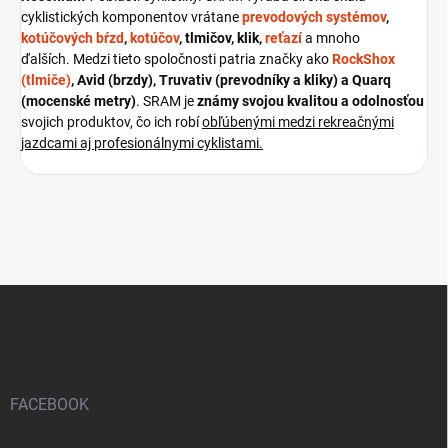
cyklistických komponentov vrátane
prevodových systémov
,
kotúčových bŕzd
,
kotúčov
, tlmičov, klik,
reťazí
a mnoho
ďalších.
Medzi tieto spoločnosti patria značky ako
RockShox
(tlmiče)
, Avid (brzdy), Truvativ (prevodníky a kliky) a Quarq
(mocenské metry)
.
SRAM je
známy svojou kvalitou a odolnosťou
svojich produktov, čo ich robí
obľúbenými medzi rekreačnými
jazdcami aj profesionálnymi cyklistami.
Z
á
p
ä
t
i
FACEBOOK
e