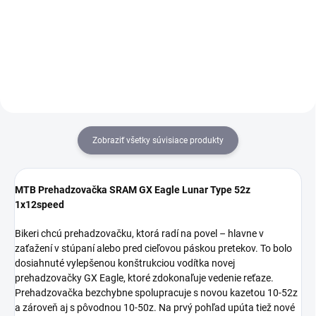
Detail
Detail
Zobraziť všetky súvisiace produkty
MTB Prehadzovačka SRAM GX Eagle Lunar Type 52z
1x12speed
Bikeri chcú prehadzovačku, ktorá radí na povel – hlavne v
zaťažení v stúpaní alebo pred cieľovou páskou pretekov. To bolo
dosiahnuté vylepšenou konštrukciou vodítka novej
prehadzovačky GX Eagle, ktoré zdokonaľuje vedenie reťaze.
Prehadzovačka bezchybne spolupracuje s novou kazetou 10-52z
a zároveň aj s pôvodnou 10-50z. Na prvý pohľad upúta tiež nové