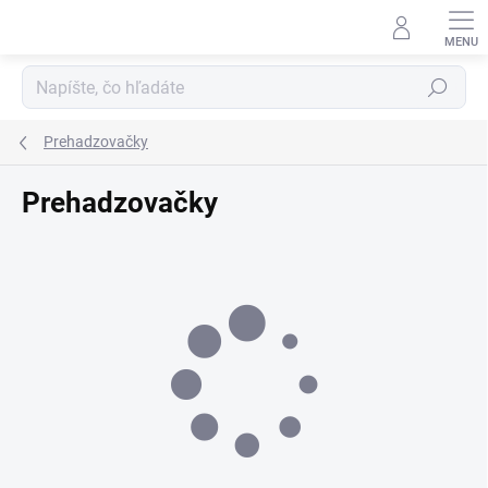
Prejsť
na
obsah
Hľadať
Prehadzovačky
Prehadzovačky