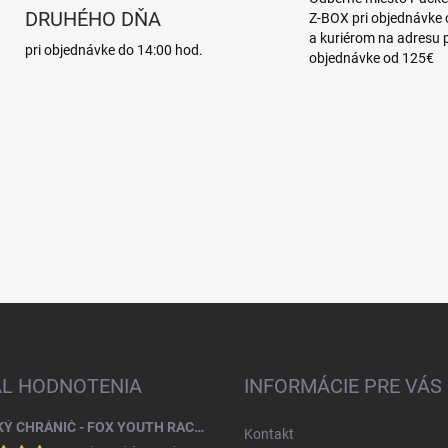
e
DRUHÉHO DŇA
Z-BOX pri objednávke
p
a kuriérom na adresu p
r
pri objednávke do 14:00 hod.
objednávke od 125€
v
k
y
v
ý
p
i
s
u
AL HODNOTENIA
INFORMÁCIE PRE VÁS
DETSKÝ CHRÁNIČ - FOX YOUTH RACEFRAME IMPACT CE CHEST GUARD
Kontakt