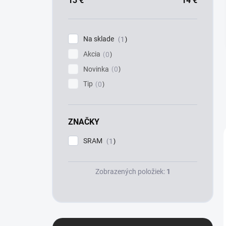
a
13
€
14
€
n
e
l
Na sklade
1
Akcia
0
Novinka
0
Tip
0
ZNAČKY
SRAM
1
Zobrazených položiek:
1