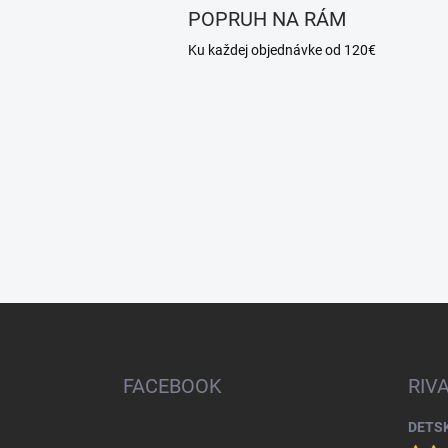
POPRUH NA RÁM
Ku každej objednávke od 120€
Z
á
p
ä
FACEBOOK
RIV
t
i
e