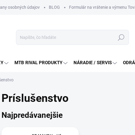
any osobných údajov
BLOG
Formulár na vrátenie a výmenu Tov
Hľadať
KY
MTB RIVAL PRODUKTY
NÁRADIE / SERVIS
ODRÁ
šenstvo
Príslušenstvo
Najpredávanejšie