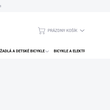
aru
PRÁZDNY KOŠÍK
NÁKUPNÝ
KOŠÍK
ŽADLÁ A DETSKÉ BICYKLE
BICYKLE A ELEKTRO BICYKLE