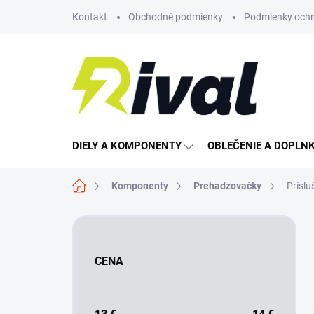
Prejsť
Kontakt
Obchodné podmienky
Podmienky ochr
na
obsah
DIELY A KOMPONENTY
OBLEČENIE A DOPLN
Domov
Komponenty
Prehadzovačky
Príslu
B
o
č
CENA
n
ý
p