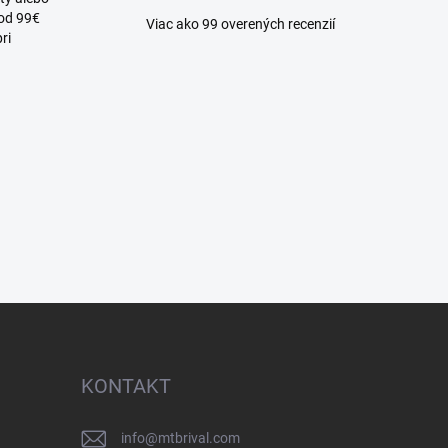
 od 99€
Viac ako 99 overených recenzií
ri
KONTAKT
info
@
mtbrival.com