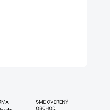
RMA
SME OVERENÝ
OBCHOD.
ty alebo