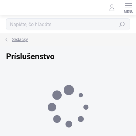
Prejsť
na
obsah
Hľadať
Sedačky
Príslušenstvo