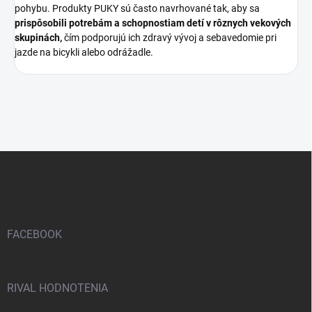
pohybu. Produkty PUKY sú často navrhované tak, aby sa
prispôsobili potrebám a schopnostiam detí v rôznych vekových
skupinách,
čím podporujú ich zdravý vývoj a sebavedomie pri
jazde na bicykli alebo odrážadle.
Z
á
p
ä
t
i
FACEBOOK
e
RIVAL HODNOTENIA