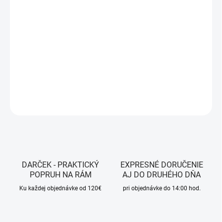
DORUČENIA
−
+
Pridať do košíka
FARBA:
Mint Green/Anthrazit
|
VÝŠKA JAZDCA:
120-142 cm
DETAILNÉ INFORMÁCIE
OPÝTAŤ SA
STRÁŽIŤ
DARČEK - PRAKTICKÝ
EXPRESNÉ DORUČENIE
POPRUH NA RÁM
AJ DO DRUHÉHO DŇA
Ku každej objednávke od 120€
pri objednávke do 14:00 hod.