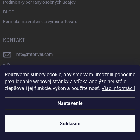
Podmienky ochrany osobných údajov
BLOG
Formulár na vrátenie a výmenu Tovaru
KONTAKT
info
@
mtbrival.com
+421 948 877 898
Používame súbory cookie, aby sme vám umožnili pohodlné
Náš Facebook
prehliadanie webovej stránky a vďaka analýze neustále
zlepšovali jej funkcie, výkon a použiteľnosť.
Viac informácií
mtb_rival
Nastavenie
Copyright 2026
MTB Rival
. Všetky práva vyhradené.
Súhlasím
Vytvoril Shoptet