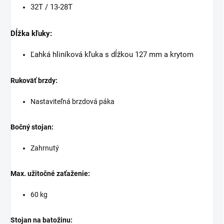
32T / 13-28T
Dĺžka kľuky:
Ľahká hliníková kľuka s dĺžkou 127 mm a krytom
Rukoväť brzdy:
Nastaviteľná brzdová páka
Bočný stojan:
Zahrnutý
Max. užitočné zaťaženie:
60 kg
Stojan na batožinu: