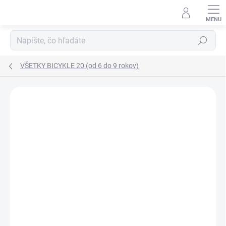
Prejsť
na
obsah
Hľadať
VŠETKY BICYKLE 20 (od 6 do 9 rokov)
Podrobnosti hodnotenia
Neohodnotené
ZNAČKA:
PUKY