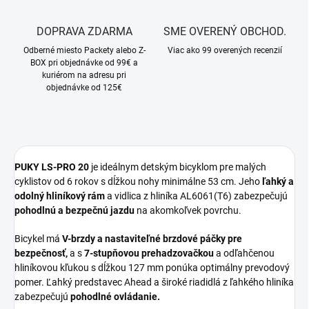
DOPRAVA ZDARMA
SME OVERENÝ OBCHOD.
Odberné miesto Packety alebo Z-
Viac ako 99 overených recenzií
BOX pri objednávke od 99€ a
kuriérom na adresu pri
objednávke od 125€
PUKY LS-PRO 20
je ideálnym detským bicyklom pre malých
cyklistov od 6 rokov s dĺžkou nohy minimálne 53 cm. Jeho
ľahký a
odolný hliníkový rám
a vidlica z hliníka AL6061(T6) zabezpečujú
pohodlnú a bezpečnú jazdu
na akomkoľvek povrchu.
Bicykel má
V-brzdy a nastaviteľné brzdové páčky pre
bezpečnosť,
a s
7-stupňovou prehadzovačkou
a odľahčenou
hliníkovou kľukou s dĺžkou 127 mm ponúka optimálny prevodový
pomer. Ľahký predstavec Ahead a široké riadidlá z ľahkého hliníka
zabezpečujú
pohodlné ovládanie.