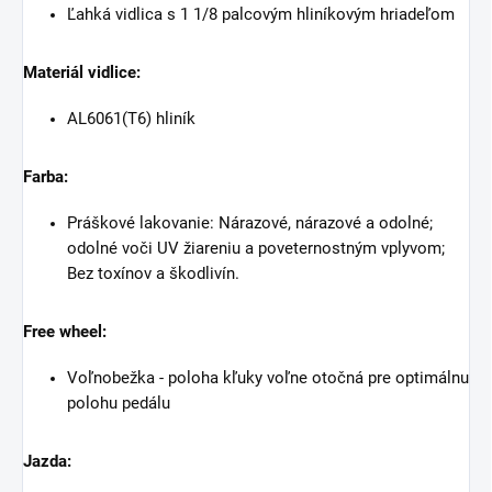
Ľahká vidlica s 1 1/8 palcovým hliníkovým hriadeľom
Materiál vidlice:
AL6061(T6) hliník
Farba:
Práškové lakovanie: Nárazové, nárazové a odolné;
odolné voči UV žiareniu a poveternostným vplyvom;
Bez toxínov a škodlivín.
Free wheel:
Voľnobežka - poloha kľuky voľne otočná pre optimálnu
polohu pedálu
Jazda: