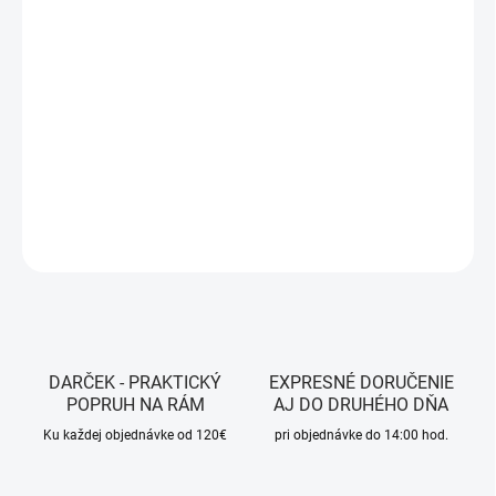
MÔŽEME DORUČIŤ DO:
ZVOĽTE VARIANT
MOŽNOSTI DORUČENIA
−
+
Pridať do košíka
DETAILNÉ INFORMÁCIE
OPÝTAŤ SA
STRÁŽIŤ
DARČEK - PRAKTICKÝ
EXPRESNÉ DORUČENIE
POPRUH NA RÁM
AJ DO DRUHÉHO DŇA
Ku každej objednávke od 120€
pri objednávke do 14:00 hod.