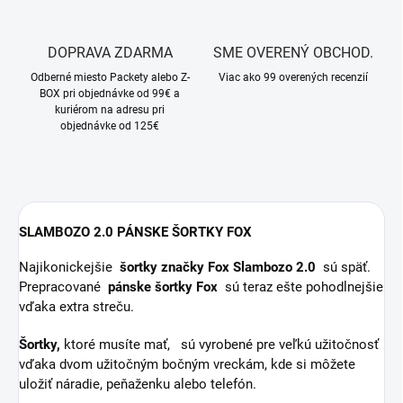
DOPRAVA ZDARMA
SME OVERENÝ OBCHOD.
Odberné miesto Packety alebo Z-
Viac ako 99 overených recenzií
BOX pri objednávke od 99€ a
kuriérom na adresu pri
objednávke od 125€
SLAMBOZO 2.0 PÁNSKE ŠORTKY FOX
Najikonickejšie
šortky značky Fox Slambozo 2.0
sú späť.
Prepracované
pánske šortky Fox
sú teraz ešte pohodlnejšie
vďaka extra streču.
Šortky,
ktoré musíte mať, sú vyrobené pre veľkú užitočnosť
vďaka dvom užitočným bočným vreckám, kde si môžete
uložiť náradie, peňaženku alebo telefón.