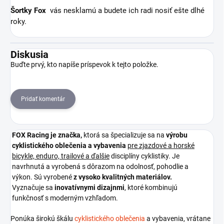
Šortky Fox
vás nesklamú a budete ich radi nosiť ešte dlhé
roky.
Diskusia
Buďte prvý, kto napíše príspevok k tejto položke.
Pridať komentár
FOX Racing je
značka,
ktorá sa špecializuje sa na
výrobu
cyklistického oblečenia a vybavenia
pre zjazdové a horské
bicykle, enduro, trailové a ďalšie
disciplíny cyklistiky. Je
navrhnutá a vyrobená s dôrazom na odolnosť, pohodlie a
výkon. Sú vyrobené
z vysoko kvalitných materiálov.
Vyznačuje sa
inovatívnymi dizajnmi
, ktoré kombinujú
funkčnosť s moderným vzhľadom.
Ponúka širokú škálu
cyklistického oblečenia
a vybavenia, vrátane