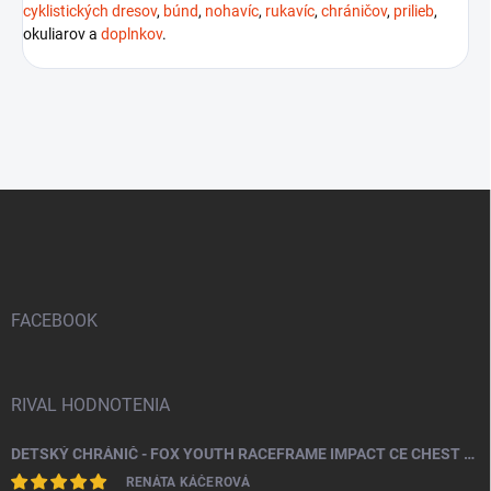
cyklistických dresov
,
búnd
,
nohavíc
,
rukavíc
,
chráničov
,
prilieb
,
okuliarov a
doplnkov
.
Z
á
p
ä
t
i
FACEBOOK
e
RIVAL HODNOTENIA
DETSKÝ CHRÁNIČ - FOX YOUTH RACEFRAME IMPACT CE CHEST GUARD
RENÁTA KÁČEROVÁ