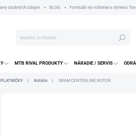
any osobných údajov
BLOG
Formulár na vrátenie a výmenu Tov
Hľadať
KY
MTB RIVAL PRODUKTY
NÁRADIE / SERVIS
ODRÁ
, PLATNIČKY
Kotúče
SRAM CENTERLINE ROTOR
Neohodnotené
Podrobnosti hodnotenia
ZNAČKA:
SRAM
od
Jedn
ZVO
cena