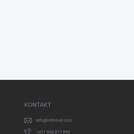
KONTAKT
info
@
mtbrival.com
+421 948 877 898