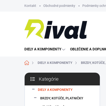
Prejsť
Kontakt
Obchodné podmienky
Podmienky ochr
na
obsah
DIELY A KOMPONENTY
OBLEČENIE A DOPLN
Domov
DIELY A KOMPONENTY
BRZDY, KOTÚČE
B
Kategórie
o
Preskočiť
č
kategórie
n
DIELY A KOMPONENTY
ý
BRZDY, KOTÚČE, PLATNIČKY
p