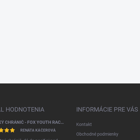
AL HODNOTENIA
INFORMÁCIE PRE VÁS
DETSKÝ CHRÁNIČ - FOX YOUTH RACEFRAME IMPACT CE CHEST GUARD
Kontakt
RENÁTA KÁČEROVÁ
Obchodné podmienky