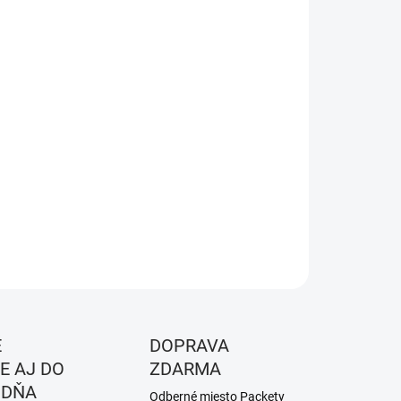
KOSŤ/PRIEMER
EME DORUČIŤ DO:
ZVOĽTE VARIANT
NOSTI DORUČENIA
−
+
Pridať do košíka
ILNÉ INFORMÁCIE
OPÝTAŤ SA
STRÁŽIŤ
É
DOPRAVA
E AJ DO
ZDARMA
 DŇA
Odberné miesto Packety