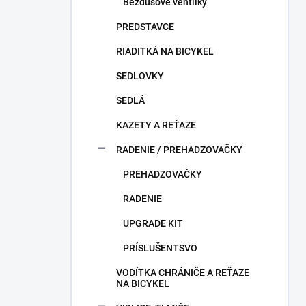
Bezdušové ventilky
PREDSTAVCE
RIADITKÁ NA BICYKEL
SEDLOVKY
SEDLÁ
KAZETY A REŤAZE
RADENIE / PREHADZOVAČKY
PREHADZOVAČKY
RADENIE
UPGRADE KIT
PRÍSLUŠENTSVO
VODÍTKA CHRÁNIČE A REŤAZE
NA BICYKEL