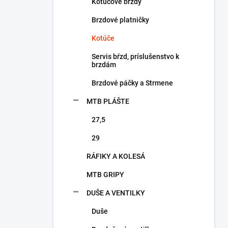
a
Kotúčové brzdy
n
Brzdové platničky
e
l
Kotúče
Servis bŕzd, príslušenstvo k
brzdám
Brzdové páčky a Strmene
MTB PLÁŠTE
27,5
29
RÁFIKY A KOLESÁ
MTB GRIPY
DUŠE A VENTILKY
Duše