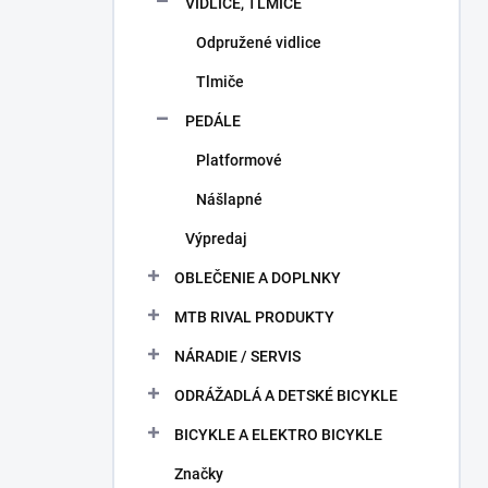
VIDLICE, TLMIČE
Odpružené vidlice
Tlmiče
PEDÁLE
Platformové
Nášlapné
Výpredaj
OBLEČENIE A DOPLNKY
MTB RIVAL PRODUKTY
NÁRADIE / SERVIS
ODRÁŽADLÁ A DETSKÉ BICYKLE
BICYKLE A ELEKTRO BICYKLE
Značky