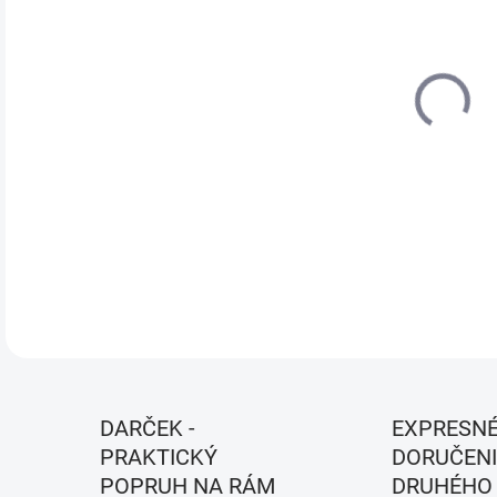
VEĽ
MÔŽ
MOŽ
DETA
DARČEK -
EXPRESN
PRAKTICKÝ
DORUČENI
POPRUH NA RÁM
DRUHÉHO