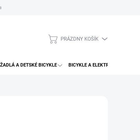
aru
PRÁZDNY KOŠÍK
NÁKUPNÝ
KOŠÍK
ŽADLÁ A DETSKÉ BICYKLE
BICYKLE A ELEKTRO BICYKLE
 51 €
od
33,90 €
otková
ĽTE VARIANT
: