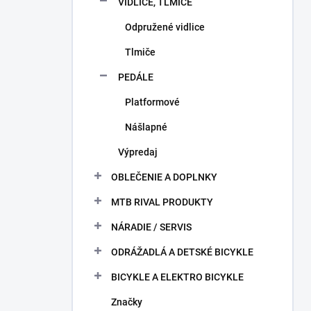
VIDLICE, TLMIČE
Odpružené vidlice
Tlmiče
PEDÁLE
Platformové
Nášlapné
Výpredaj
OBLEČENIE A DOPLNKY
MTB RIVAL PRODUKTY
NÁRADIE / SERVIS
ODRÁŽADLÁ A DETSKÉ BICYKLE
BICYKLE A ELEKTRO BICYKLE
Značky