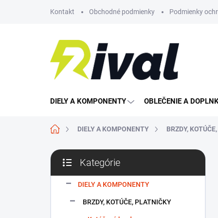
Prejsť
Kontakt
Obchodné podmienky
Podmienky ochr
na
obsah
DIELY A KOMPONENTY
OBLEČENIE A DOPLN
Domov
DIELY A KOMPONENTY
BRZDY, KOTÚČE
B
Kategórie
o
Preskočiť
č
kategórie
n
DIELY A KOMPONENTY
ý
BRZDY, KOTÚČE, PLATNIČKY
p