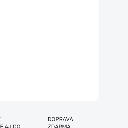
EME DORUČIŤ
8.2026
NOSTI
UČENIA
−
+
Pridať do košíka
stiková brzda, zadná
ILNÉ INFORMÁCIE
OPÝTAŤ SA
STRÁŽIŤ
É
DOPRAVA
E AJ DO
ZDARMA