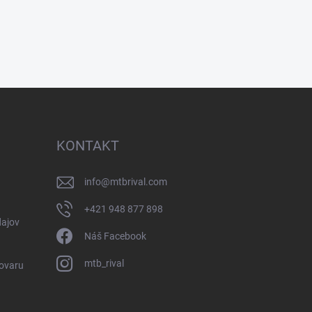
KONTAKT
info
@
mtbrival.com
+421 948 877 898
ajov
Náš Facebook
mtb_rival
Tovaru