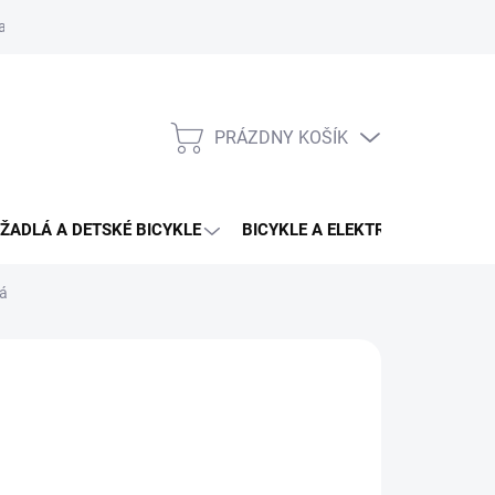
aru
PRÁZDNY KOŠÍK
NÁKUPNÝ
KOŠÍK
ŽADLÁ A DETSKÉ BICYKLE
BICYKLE A ELEKTRO BICYKLE
ná
9 €
159 €
otková
3 - 4 DNÍ U VÁS
: