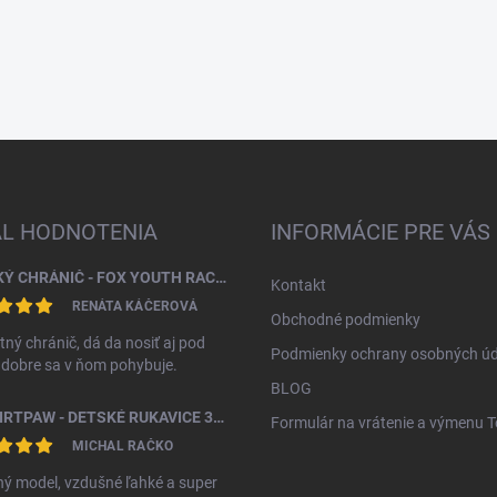
AL HODNOTENIA
INFORMÁCIE PRE VÁS
DETSKÝ CHRÁNIČ - FOX YOUTH RACEFRAME IMPACT CE CHEST GUARD
Kontakt
RENÁTA KÁČEROVÁ
Obchodné podmienky
tný chránič, dá da nosiť aj pod
Podmienky ochrany osobných úd
, dobre sa v ňom pohybuje.
BLOG
FOX DIRTPAW - DETSKÉ RUKAVICE 3 - 5 ROKOV
Formulár na vrátenie a výmenu 
MICHAL RAČKO
ý model, vzdušné ľahké a super