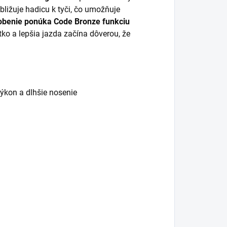
bližuje hadicu k tyči, čo umožňuje
obenie ponúka Code Bronze funkciu
etko a lepšia jazda začína dôverou, že
ýkon a dlhšie nosenie