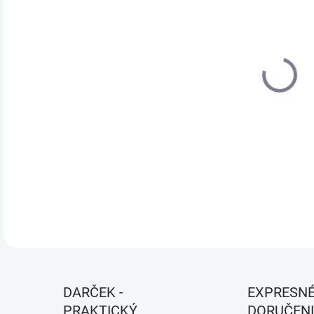
MÔŽ
DO:
12.
MOŽ
DOR
4pie
DETA
DARČEK -
EXPRESN
PRAKTICKÝ
DORUČENI