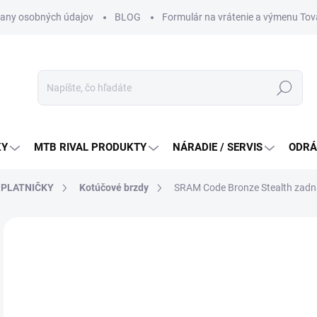
any osobných údajov
BLOG
Formulár na vrátenie a výmenu Tov
Hľadať
KY
MTB RIVAL PRODUKTY
NÁRADIE / SERVIS
ODRÁ
, PLATNIČKY
Kotúčové brzdy
SRAM Code Bronze Stealth zad
Neohodnotené
Podrobnosti hodnotenia
ZNAČKA:
SRAM
NOVINKA
21
Jedn
DO 
cena