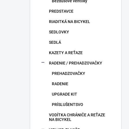
Bezdušové ventilky
PREDSTAVCE
RIADITKÁ NA BICYKEL
SEDLOVKY
SEDLÁ
KAZETY A REŤAZE
RADENIE / PREHADZOVAČKY
PREHADZOVAČKY
RADENIE
UPGRADE KIT
PRÍSLUŠENTSVO
VODÍTKA CHRÁNIČE A REŤAZE
NA BICYKEL