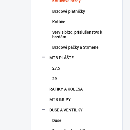
a
Kotúčové brzdy
n
Brzdové platničky
e
l
Kotúče
Servis bŕzd, príslušenstvo k
brzdám
Brzdové páčky a Strmene
MTB PLÁŠTE
27,5
29
RÁFIKY A KOLESÁ
MTB GRIPY
DUŠE A VENTILKY
Duše