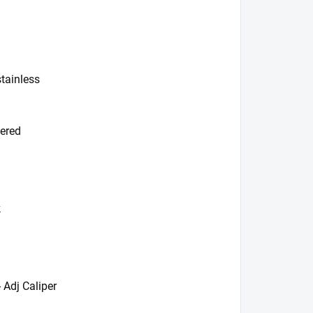
tainless
tered
k
 Adj Caliper