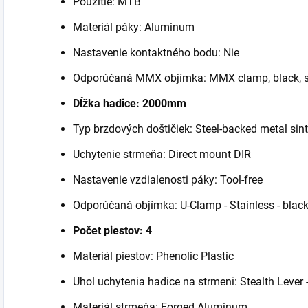
Použitie: MTB
Materiál páky: Aluminum
Nastavenie kontaktného bodu: Nie
Odporúčaná MMX objímka: MMX clamp, black, s
Dĺžka hadice: 2000mm
Typ brzdových doštičiek: Steel-backed metal sin
Uchytenie strmeňa: Direct mount DIR
Nastavenie vzdialenosti páky: Tool-free
Odporúčaná objímka: U-Clamp - Stainless - blac
Počet piestov: 4
Materiál piestov: Phenolic Plastic
Uhol uchytenia hadice na strmeni: Stealth Lever -
Materiál strmeňa: Forged Aluminum