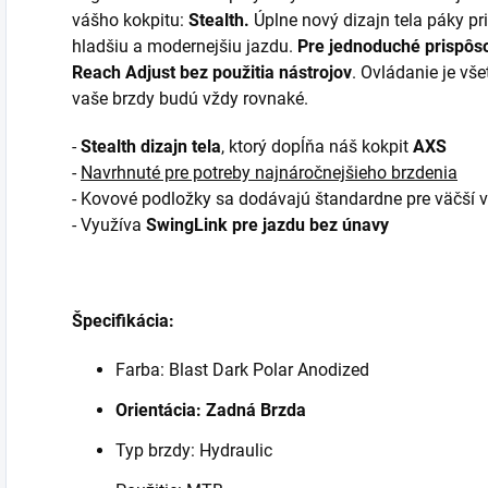
vášho kokpitu:
Stealth.
Úplne nový dizajn tela páky pri
hladšiu a modernejšiu jazdu.
Pre jednoduché prispôs
Reach Adjust bez použitia nástrojov
. Ovládanie je vš
vaše brzdy budú vždy rovnaké.
-
Stealth dizajn tela
, ktorý dopĺňa náš kokpit
AXS
-
Navrhnuté pre potreby najnáročnejšieho brzdenia
- Kovové podložky sa dodávajú štandardne pre väčší v
- Využíva
SwingLink pre jazdu bez únavy
Špecifikácia:
Farba: Blast Dark Polar Anodized
Orientácia: Zadná Brzda
Typ brzdy: Hydraulic