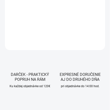
−
+
Pridať do košíka
Farba - White
DETAILNÉ INFORMÁCIE
OPÝTAŤ SA
STRÁŽIŤ
DARČEK - PRAKTICKÝ
EXPRESNÉ DORUČENIE
POPRUH NA RÁM
AJ DO DRUHÉHO DŇA
Ku každej objednávke od 120€
pri objednávke do 14:00 hod.