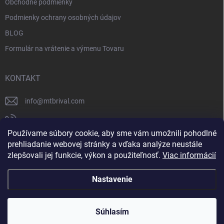
Obchodné podmienky
Podmienky ochrany osobných údajov
BLOG
Formulár na vrátenie a výmenu Tovaru
KONTAKT
info
@
mtbrival.com
+421 948 877 898
Používame súbory cookie, aby sme vám umožnili pohodlné
Náš Facebook
prehliadanie webovej stránky a vďaka analýze neustále
zlepšovali jej funkcie, výkon a použiteľnosť.
Viac informácií
mtb_rival
Nastavenie
Copyright 2026
MTB Rival
. Všetky práva vyhradené.
Súhlasím
Vytvoril Shoptet