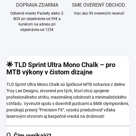
DOPRAVA ZDARMA
SME OVERENÝ OBCHOD.
Odberné miesto Packety alebo Z-
Viac ako 99 overených recenzií
BOX pri objednávke od 99€ a
kuriérom na adresu pri
objednávke od 125€
🌟
TLD Sprint Ultra Mono Chalk – pro
MTB výkony v čistom dizajne
TLD Sprint Ultra Mono Chalk sú špičkové MTB nohavice z dielne
Troy Lee Designs, stvorené pre tých, ktorí chcú spojenie
profesionálneho strihu, maximálnej odolnosti a minimalistického
vzhľadu. Vyvinuté spolu s downhill jazdcami a BMX olympionikmi,
ponúkajú presný "Precision Fit", vysokú priedušnosť vďaka
laserovým otvorom aj bezpečné vrecká na drobnosti
🔍
Čím vynikajú?