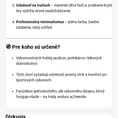
Odolnosť na trailoch
– materiál Ultra Tech a zosilnené kryté
švy vydržia drsné zaobchádzanie.
Profesionálny minimalizmus
– jedna farba, žiadne
zdobenie, čistý vzhľad.
🧭
Pre koho sú určené?
Výkonnostných hobby jazdcov, pretekárov i bikových
dobrodruhov.
Tých, ktorí vyžadujú odolnosť, presný strih a komfort pri
športových výkonoch.
Fanúšikov jednoduchého, ale výkonného dizajnu, ktorý
funguje všade – na traily, enduro aj freeride.
Diskusia