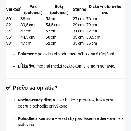
Pás
Boky
Dĺžka vnútorného
Veľkosť
Stehno
(polomer)
(polomer)
švu
30″
38 cm
53 cm
27 cm
76 cm
32″
39,5 cm
54,5 cm
29 cm
79 cm
34″
42 cm
57 cm
31 cm
82 cm
36″
44,5 cm
60 cm
33 cm
83,5 cm
38″
47 cm
62 cm
35 cm
86 cm
Polomer
= polovica obvodu meraného v najširšej časti.
Dĺžka švu
meraná medzi rozkrokom a lemom nohavíc.
✅
Prečo sa oplatia?
Racing-ready dizajn
– strih ako z pretekov, koža proti
oderu a pohodlie pri výkone.
Pohodlie a kontrola
– elastický pás, laserové dierkovanie a
sieťovina