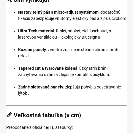
Nastaviteľný pás s micro‑adjust systémom
: dodatočnú
fixáciu zabezpečuje vnútorný elastický pás a zips s cvokom
Ultra Tech materiál
: ľahký, odolný, rýchloschnúci, s
laserovou ventiláciou – ekologický Bluesign®
Kožené panely
: zvnútra zosilnené stehná chránia proti
reťazi
.
Tapered cut a tvarované kolená
: úzky strih bráni
zachytávaniu o rám a zlepšuje kontakt s bicyklom
.
Zadné sieťované panely
: zlepšujú pohyb a odvetrávanie
lýtok
.
📏
Veľkostná tabuľka (v cm)
Prepočítané z oficiálnej TLD tabuľky: