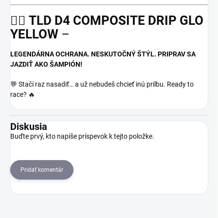
🚵‍♂️
TLD D4 COMPOSITE DRIP GLO
YELLOW
–
LEGENDÁRNA OCHRANA. NESKUTOČNÝ ŠTÝL. PRIPRAV SA
JAZDIŤ AKO ŠAMPIÓN!
💬 Stačí raz nasadiť… a už nebudeš chcieť inú prilbu. Ready to
race? 🔥
Diskusia
Buďte prvý, kto napíše príspevok k tejto položke.
Pridať komentár