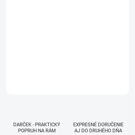
VEĽKOSŤ
MÔŽEME DORUČIŤ DO:
ZVOĽTE VARIANT
MOŽNOSTI DORUČENIA
−
+
Pridať do košíka
Farba - DRIP GLO YELLOW
DETAILNÉ INFORMÁCIE
OPÝTAŤ SA
STRÁŽIŤ
DARČEK - PRAKTICKÝ
EXPRESNÉ DORUČENIE
POPRUH NA RÁM
AJ DO DRUHÉHO DŇA