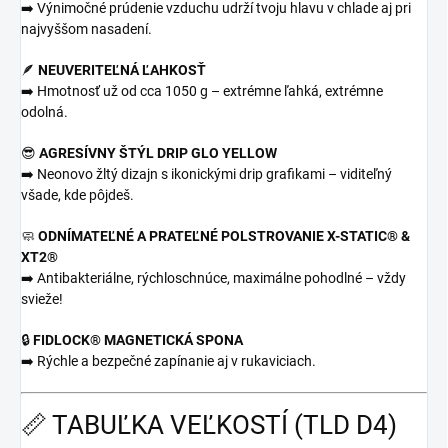
➡️ Výnimočné prúdenie vzduchu udrží tvoju hlavu v chlade aj pri
najvyššom nasadení.
🪶
NEUVERITEĽNÁ ĽAHKOSŤ
➡️ Hmotnosť už od cca 1050 g – extrémne ľahká, extrémne
odolná.
😎
AGRESÍVNY ŠTÝL DRIP GLO YELLOW
➡️ Neonovo žltý dizajn s ikonickými drip grafikami – viditeľný
všade, kde pôjdeš.
🧼
ODNÍMATEĽNÉ A PRATEĽNÉ POLSTROVANIE X-STATIC® &
XT2®
➡️ Antibakteriálne, rýchloschnúce, maximálne pohodlné – vždy
svieže!
🔒
FIDLOCK® MAGNETICKÁ SPONA
➡️ Rýchle a bezpečné zapínanie aj v rukaviciach.
📏 TABUĽKA VEĽKOSTÍ (TLD D4)