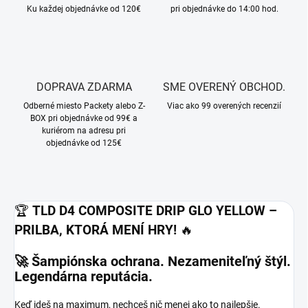
Ku každej objednávke od 120€
pri objednávke do 14:00 hod.
DOPRAVA ZDARMA
SME OVERENÝ OBCHOD.
Odberné miesto Packety alebo Z-
Viac ako 99 overených recenzií
BOX pri objednávke od 99€ a
kuriérom na adresu pri
objednávke od 125€
🏆
TLD D4 COMPOSITE DRIP GLO YELLOW –
PRILBA, KTORÁ MENÍ HRY!
🔥
🚀 Šampiónska ochrana. Nezameniteľný štýl.
Legendárna reputácia.
Keď ideš na maximum, nechceš nič menej ako to najlepšie.