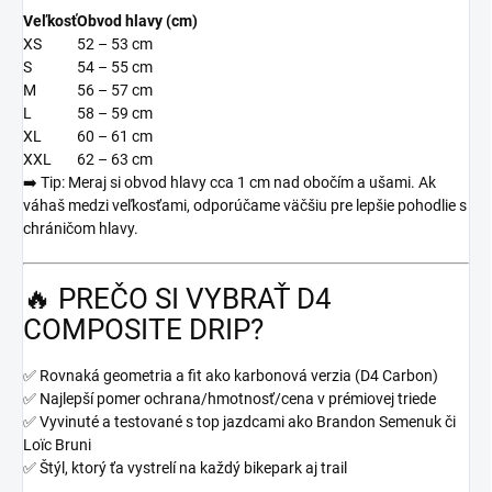
Veľkosť
Obvod hlavy (cm)
XS
52 – 53 cm
S
54 – 55 cm
M
56 – 57 cm
L
58 – 59 cm
XL
60 – 61 cm
XXL
62 – 63 cm
➡️ Tip: Meraj si obvod hlavy cca 1 cm nad obočím a ušami. Ak
váhaš medzi veľkosťami, odporúčame väčšiu pre lepšie pohodlie s
chráničom hlavy.
🔥 PREČO SI VYBRAŤ D4
COMPOSITE DRIP?
✅ Rovnaká geometria a fit ako karbonová verzia (D4 Carbon)
✅ Najlepší pomer ochrana/hmotnosť/cena v prémiovej triede
✅ Vyvinuté a testované s top jazdcami ako Brandon Semenuk či
Loïc Bruni
✅ Štýl, ktorý ťa vystrelí na každý bikepark aj trail