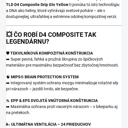
TLD D4 Composite Drip Glo Yellow
ti ponúka tú istú technológiu
a DNA ako helmy, ktoré vyhrávajú svetové poháre – ale v
dostupnejšej, ultraľahkej a extrémne odolnej kompozitnej verzii.
💥 ČO ROBÍ D4 COMPOSITE TAK
LEGENDÁRNU?
🛡️
TEKVILNÍKOVÁ KOMPOZITNÁ KONŠTRUKCIA
➡️ Super pevná, ľahká a pružná škrupina zo špičkových
materiálov pre maximálnu bezpečnosť bez zbytočnej hmotnosti.
🧠
MIPS® BRAIN PROTECTION SYSTEM
➡️ Integrovaný systém ochrany mozgu minimalizuje rotačné sily
pri nárazoch – jazdíš tvrdo, ale bezpečne.
🛬
EPP & EPS DVOJITÁ VNÚTORNÁ KONŠTRUKCIA
➡️ Maximálna ochrana proti viacerým nárazom – v bikeparku aj
na pretekoch.
🌬️
ULTIMÁTNA VENTILÁCIA – 24 PRIEDUCHOV