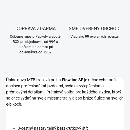
DOPRAVA ZDARMA
SME OVERENÝ OBCHOD.
Odberné miesto Packety alebo Z-
Viac ako 99 overených recenzií
BOX pri objednávke od 99€ a
kuriérom na adresu pri
objednávke od 125€
Úplne nová MTB trailová prilba
Flowline SE
je ručne vyberaná,
doslova profesionálmi jazdcami, avšak s vylepšeniami a
prémiovými detailami. Prémiová voľba pre každého jazdca, ktorý
sa chce vydať na svoje miestne traily alebo brázdiť ulice na svojich
e-bikoch.
3-cestný nastaviteľný bezskrutkový štít