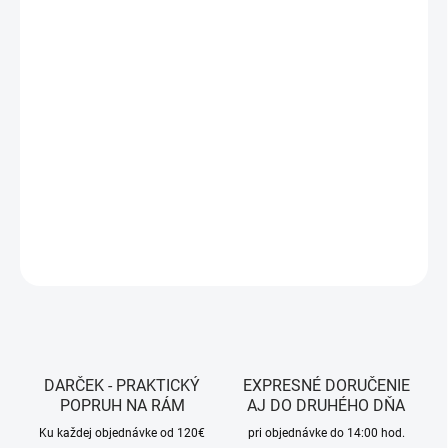
MÔŽEME DORUČIŤ DO:
ZVOĽTE VARIANT
MOŽNOSTI DORUČENIA
−
+
Pridať do košíka
Farba - Charcoal/Red
DETAILNÉ INFORMÁCIE
OPÝTAŤ SA
STRÁŽIŤ
DARČEK - PRAKTICKÝ
EXPRESNÉ DORUČENIE
POPRUH NA RÁM
AJ DO DRUHÉHO DŇA
Ku každej objednávke od 120€
pri objednávke do 14:00 hod.