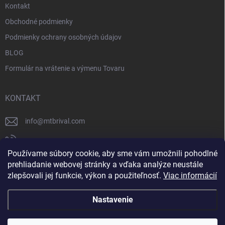
Kontakt
Obchodné podmienky
Podmienky ochrany osobných údajov
BLOG
Formulár na vrátenie a výmenu Tovaru
KONTAKT
info
@
mtbrival.com
+421 948 877 898
Používame súbory cookie, aby sme vám umožnili pohodlné
Náš Facebook
prehliadanie webovej stránky a vďaka analýze neustále
zlepšovali jej funkcie, výkon a použiteľnosť.
Viac informácií
mtb_rival
Nastavenie