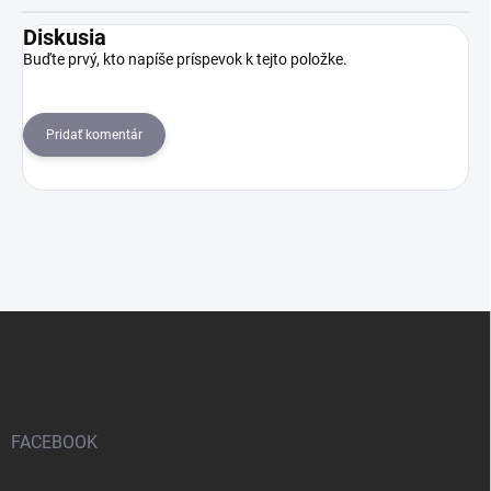
Diskusia
Buďte prvý, kto napíše príspevok k tejto položke.
Pridať komentár
Z
á
p
ä
t
i
FACEBOOK
e