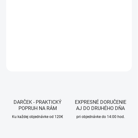
MOŽNOSTI DORUČENIA
−
+
Pridať do košíka
Farba - Blue
DETAILNÉ INFORMÁCIE
OPÝTAŤ SA
STRÁŽIŤ
DARČEK - PRAKTICKÝ
EXPRESNÉ DORUČENIE
POPRUH NA RÁM
AJ DO DRUHÉHO DŇA
Ku každej objednávke od 120€
pri objednávke do 14:00 hod.