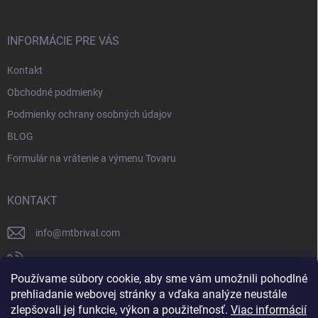
INFORMÁCIE PRE VÁS
Kontakt
Obchodné podmienky
Podmienky ochrany osobných údajov
BLOG
Formulár na vrátenie a výmenu Tovaru
KONTAKT
info
@
mtbrival.com
+421 948 877 898
Používame súbory cookie, aby sme vám umožnili pohodlné
Náš Facebook
prehliadanie webovej stránky a vďaka analýze neustále
zlepšovali jej funkcie, výkon a použiteľnosť.
Viac informácií
mtb_rival