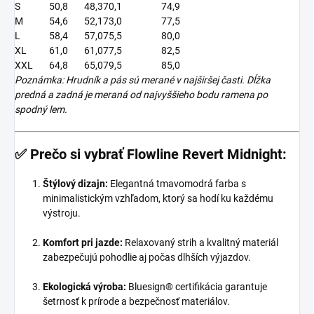
S
50,8
48,3
70,1
74,9
M
54,6
52,1
73,0
77,5
L
58,4
57,0
75,5
80,0
XL
61,0
61,0
77,5
82,5
XXL
64,8
65,0
79,5
85,0
Poznámka: Hrudník a pás sú merané v najširšej časti. Dĺžka
predná a zadná je meraná od najvyššieho bodu ramena po
spodný lem.
✅
Prečo si vybrať Flowline Revert Midnight:
Štýlový dizajn:
Elegantná tmavomodrá farba s
minimalistickým vzhľadom, ktorý sa hodí ku každému
výstroju.
Komfort pri jazde:
Relaxovaný strih a kvalitný materiál
zabezpečujú pohodlie aj počas dlhších výjazdov.
Ekologická výroba:
Bluesign® certifikácia garantuje
šetrnosť k prírode a bezpečnosť materiálov.