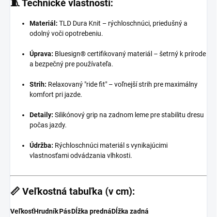
🧵
Technické vlastnosti:
Materiál:
TLD Dura Knit – rýchloschnúci, priedušný a
odolný voči opotrebeniu.
Úprava:
Bluesign® certifikovaný materiál – šetrný k prírode
a bezpečný pre používateľa.
Strih:
Relaxovaný "ride fit" – voľnejší strih pre maximálny
komfort pri jazde.
Detaily:
Silikónový grip na zadnom leme pre stabilitu dresu
počas jazdy.
Údržba:
Rýchloschnúci materiál s vynikajúcimi
vlastnosťami odvádzania vlhkosti.
📏
Veľkostná tabuľka (v cm):
Veľkosť
Hrudník
Pás
Dĺžka predná
Dĺžka zadná