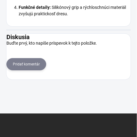
Funkčné detaily:
Silikónový grip a rýchloschnúci materiál
zvyšujú praktickosť dresu.
Diskusia
Buďte prvý, kto napíše príspevok k tejto položke.
Pridať komentár
Z
á
p
ä