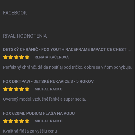
t
i
FACEBOOK
e
RIVAL HODNOTENIA
DETSKÝ CHRÁNIČ - FOX YOUTH RACEFRAME IMPACT CE CHEST GUARD
RENÁTA KÁČEROVÁ
Perfektný chránič, dá da nosiť aj pod tričko, dobre sa v ňom pohybuje.
FOX DIRTPAW - DETSKÉ RUKAVICE 3 - 5 ROKOV
MICHAL RAČKO
Overený model, vzdušné ľahké a super sedia.
FOX 620ML PODIUM FĽAŠA NA VODU
MICHAL RAČKO
Kvalitná fľáša za vyššiu cenu