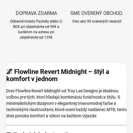
DOPRAVA ZDARMA
SME OVERENÝ OBCHOD.
Odberné miesto Packety alebo Z-
Viac ako 99 overených recenzií
BOX pri objednávke od 99€ a
kuriérom na adresu pri
objednávke od 125€
🌌
Flowline Revert Midnight – štýl a
komfort v jednom
Dres Flowline Revert Midnight od Troy Lee Designs je ideálnou
voľbou pre tých, ktorí hľadajú kombináciu funkčnosti a štýlu.
S
minimalistickým dizajnom v elegantnej tmavomodrej farbe a
technickými vlastnosťami, ktoré ocení každý nadšenec MTB, tento
dres ponúka komfort a výkon na každom výjazde.