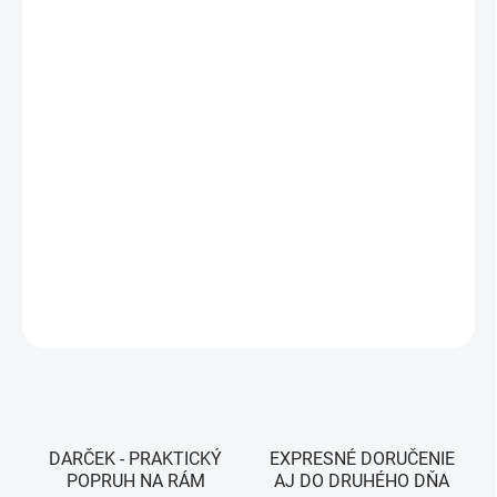
VEĽKOSŤ
MÔŽEME DORUČIŤ DO:
ZVOĽTE VARIANT
MOŽNOSTI DORUČENIA
−
+
Pridať do košíka
Farba - White
DETAILNÉ INFORMÁCIE
OPÝTAŤ SA
STRÁŽIŤ
DARČEK - PRAKTICKÝ
EXPRESNÉ DORUČENIE
POPRUH NA RÁM
AJ DO DRUHÉHO DŇA