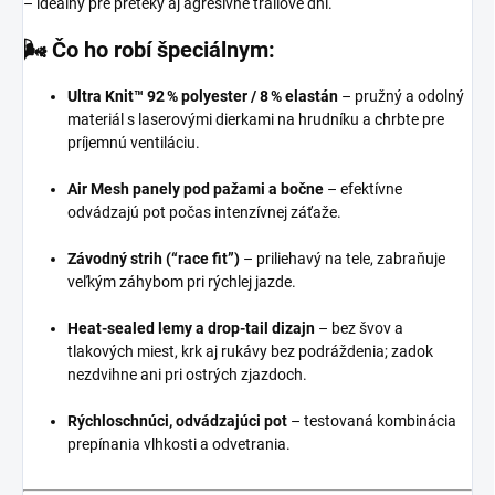
– ideálny pre preteky aj agresívne trailové dni.
🌬️
Čo ho robí špeciálnym:
Ultra Knit™ 92 % polyester / 8 % elastán
– pružný a odolný
materiál s laserovými dierkami na hrudníku a chrbte pre
príjemnú ventiláciu.
Air Mesh panely pod pažami a bočne
– efektívne
odvádzajú pot počas intenzívnej záťaže.
Závodný strih (“race fit”)
– priliehavý na tele, zabraňuje
veľkým záhybom pri rýchlej jazde.
Heat-sealed lemy a drop-tail dizajn
– bez švov a
tlakových miest, krk aj rukávy bez podráždenia; zadok
nezdvihne ani pri ostrých zjazdoch.
Rýchloschnúci, odvádzajúci pot
– testovaná kombinácia
prepínania vlhkosti a odvetrania.