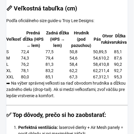
📏
Veľkostná tabuľka (cm)
Podľa oficiálneho size guide-u Troy Lee Designs:
Predná
Zadná dĺžka
Hrudník
Otvor
Dĺžka
Veľkosť
dĺžka (HPS
(HPS →
(pod
Pás
rukáva
rukáva
→ lem)
lem)
pazuchou)
S
72,4
77,5
50,8
50,8
9,5
85,1
M
74,3
79,4
54,6
54,6
10,2
87,6
L
76,2
81,3
58,4
58,4
10,8
90,2
XL
78,1
83,2
62,2
62,2
11,4
92,7
XXL
80,0
85,1
67,3
67,3
12,1
95,3
➡️ Na výber správnej veľkosti sa riaď obvodom hrudníka a dĺžkou
zadného dielu (drop-tail). Ak si medzi veľkosťami, zvoľ väčšiu pre
lepšie vrstvenie a komfort.
✅
Top dôvody, prečo si ho zaobstarať:
Perfektná ventilácia:
laserové dierky + Air Mesh panely =
pocit chladu aj pri maximálnej záťaži.