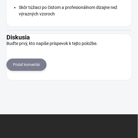
Skôr túžiaci po čistom a profesionálnom dizajne než
výrazných vzoroch
Diskusia
Buďte prvý, kto napíše príspevok k tejto položke.
Pridať komentár
Z
á
p
ä