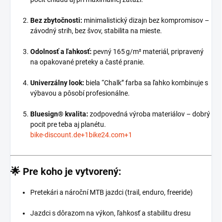
Bez zbytočnosti:
minimalistický dizajn bez kompromisov –
závodný strih, bez švov, stabilita na mieste.
Odolnosť a ľahkosť:
pevný 165 g/m² materiál, pripravený
na opakované preteky a časté pranie.
Univerzálny look:
biela “Chalk” farba sa ľahko kombinuje s
výbavou a pôsobí profesionálne.
Bluesign® kvalita:
zodpovedná výroba materiálov – dobrý
pocit pre teba aj planétu.
bike-discount.de
+1
bike24.com
+1
🌟
Pre koho je vytvorený:
Pretekári a nároční MTB jazdci (trail, enduro, freeride)
Jazdci s dôrazom na výkon, ľahkosť a stabilitu dresu