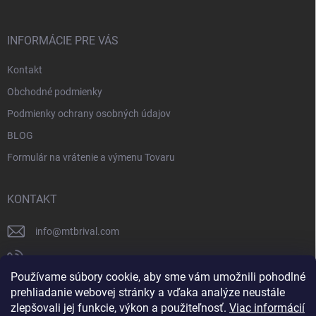
INFORMÁCIE PRE VÁS
Kontakt
Obchodné podmienky
Podmienky ochrany osobných údajov
BLOG
Formulár na vrátenie a výmenu Tovaru
KONTAKT
info
@
mtbrival.com
+421 948 877 898
Používame súbory cookie, aby sme vám umožnili pohodlné
Náš Facebook
prehliadanie webovej stránky a vďaka analýze neustále
zlepšovali jej funkcie, výkon a použiteľnosť.
Viac informácií
mtb_rival