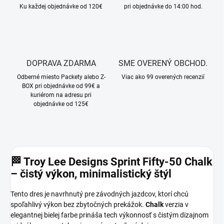
Ku každej objednávke od 120€
pri objednávke do 14:00 hod.
DOPRAVA ZDARMA
SME OVERENÝ OBCHOD.
Odberné miesto Packety alebo Z-
Viac ako 99 overených recenzií
BOX pri objednávke od 99€ a
kuriérom na adresu pri
objednávke od 125€
🏁
Troy Lee Designs Sprint Fifty‑50 Chalk
– čistý výkon, minimalistický štýl
Tento dres je navrhnutý pre závodných jazdcov, ktorí chcú
spoľahlivý výkon bez zbytočných prekážok.
Chalk
verzia v
elegantnej bielej farbe prináša tech výkonnosť s čistým dizajnom