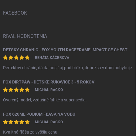
t
i
FACEBOOK
e
RIVAL HODNOTENIA
DETSKÝ CHRÁNIČ - FOX YOUTH RACEFRAME IMPACT CE CHEST GUARD
RENÁTA KÁČEROVÁ
Perfektný chránič, dá da nosiť aj pod tričko, dobre sa v ňom pohybuje.
FOX DIRTPAW - DETSKÉ RUKAVICE 3 - 5 ROKOV
MICHAL RAČKO
Overený model, vzdušné ľahké a super sedia.
FOX 620ML PODIUM FĽAŠA NA VODU
MICHAL RAČKO
Kvalitná fľáša za vyššiu cenu