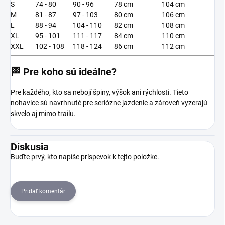
S
74 - 80
90 - 96
78 cm
104 cm
M
81 - 87
97 - 103
80 cm
106 cm
L
88 - 94
104 - 110
82 cm
108 cm
XL
95 - 101
111 - 117
84 cm
110 cm
XXL
102 - 108
118 - 124
86 cm
112 cm
🏁 Pre koho sú ideálne?
Pre každého, kto sa nebojí špiny, výšok ani rýchlosti. Tieto
nohavice sú navrhnuté pre seriózne jazdenie a zároveň vyzerajú
skvelo aj mimo trailu.
Diskusia
Buďte prvý, kto napíše príspevok k tejto položke.
Pridať komentár