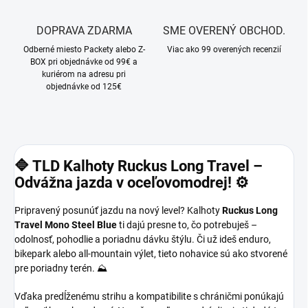
DOPRAVA ZDARMA
SME OVERENÝ OBCHOD.
Odberné miesto Packety alebo Z-
Viac ako 99 overených recenzií
BOX pri objednávke od 99€ a
kuriérom na adresu pri
objednávke od 125€
🔷 TLD Kalhoty Ruckus Long Travel –
Odvážna jazda v oceľovomodrej! ⚙️
Pripravený posunúť jazdu na nový level? Kalhoty
Ruckus Long
Travel Mono Steel Blue
ti dajú presne to, čo potrebuješ –
odolnosť, pohodlie a poriadnu dávku štýlu. Či už ideš enduro,
bikepark alebo all-mountain výlet, tieto nohavice sú ako stvorené
pre poriadny terén. ⛰️
Vďaka predĺženému strihu a kompatibilite s chráničmi ponúkajú