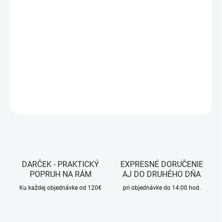
MOŽNOSTI DORUČENIA
−
+
Pridať do košíka
Farba - Blue
DETAILNÉ INFORMÁCIE
OPÝTAŤ SA
STRÁŽIŤ
DARČEK - PRAKTICKÝ
EXPRESNÉ DORUČENIE
POPRUH NA RÁM
AJ DO DRUHÉHO DŇA
Ku každej objednávke od 120€
pri objednávke do 14:00 hod.