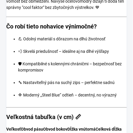
voľnosť bez obmedzení. Navyše oceľovomodrý dizajn ti dodá ten
správny "cool faktor" bez zbytočných výstrelkov. 💙
Čo robí tieto nohavice výnimočné?
💪 Odolný materiál s dôrazom na dlhú životnosť
💨 Skvelá priedušnosť – ideálne aj na dlhé výšľapy
🛡️ Kompatibilné s kolennými chráničmi – bezpečnosť bez
kompromisov
🔧 Nastaviteľný pás na suchý zips – perfektne sadnú
🔷 Moderný „Steel Blue“ odtieň – decentný, no výrazný
Veľkostná tabuľka (v cm) 📏
Veľkosť
Obvod pásu
Obvod bokov
Dĺžka vnútorná
Celková dĺžka