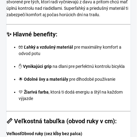
stvorené pre tých, ktorí radi vyčnievajú z davu a pritom chcú mať
úplnú kontrolu nad riadidlami. Superľahký a priedušný materiál ti
zabezpečí komfort aj počas horúcich dní na trailu.
✨ Hlavné benefity:
🧤
Ľahký a vzdušný materiál
pre maximálny komfort a
odvod potu
✋
Vynikajúci grip
na dlani pre perfektnú kontrolu bicykla
🌟
Odolné švy a materiály
pre dlhodobé používanie
💛
Žiarivá farba
, ktorá ti dodá energiu a štýl na každom
výjazde
📏 Veľkostná tabuľka (obvod ruky v cm):
Veľkosť
Obvod ruky (cez kĺby bez palca)