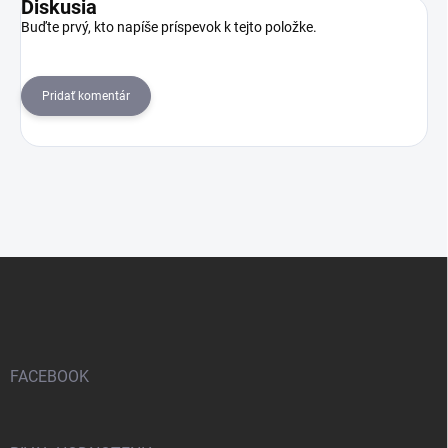
Diskusia
Buďte prvý, kto napíše príspevok k tejto položke.
Pridať komentár
Z
á
p
ä
t
i
FACEBOOK
e