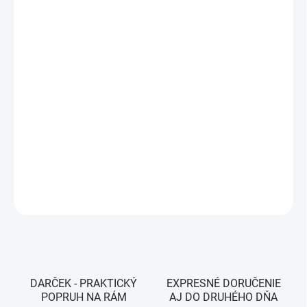
VEĽKOSŤ
MÔŽEME DORUČIŤ DO:
ZVOĽTE VARIANT
MOŽNOSTI DORUČENIA
−
+
Pridať do košíka
Farba - Blue
DETAILNÉ INFORMÁCIE
OPÝTAŤ SA
STRÁŽIŤ
DARČEK - PRAKTICKÝ
EXPRESNÉ DORUČENIE
POPRUH NA RÁM
AJ DO DRUHÉHO DŇA