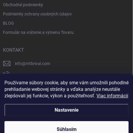
Obchodné podmienky
Podmienky ochrany osobných údajov
BLOG
Formulár na vrátenie a výmenu Tovaru
KONTAKT
info
@
mtbrival.com
+421 948 877 898
Používame súbory cookie, aby sme vám umožnili pohodlné
Náš Facebook
prehliadanie webovej stránky a vďaka analýze neustále
zlepšovali jej funkcie, výkon a použiteľnosť.
Viac informácií
mtb_rival
Nastavenie
Copyright 2026
MTB Rival
. Všetky práva vyhradené.
Súhlasím