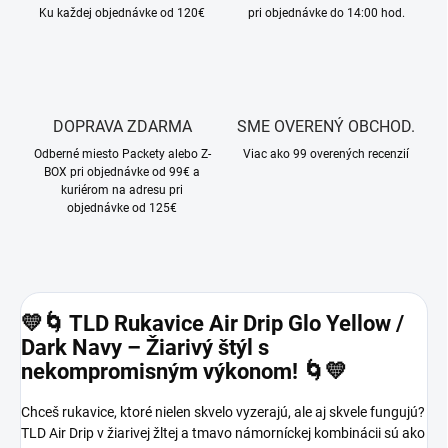
Ku každej objednávke od 120€
pri objednávke do 14:00 hod.
DOPRAVA ZDARMA
SME OVERENÝ OBCHOD.
Odberné miesto Packety alebo Z-
Viac ako 99 overených recenzií
BOX pri objednávke od 99€ a
kuriérom na adresu pri
objednávke od 125€
💛🌀 TLD Rukavice Air Drip Glo Yellow /
Dark Navy – Žiarivý štýl s
nekompromisným výkonom! 🌀💛
Chceš rukavice, ktoré nielen skvelo vyzerajú, ale aj skvele fungujú?
TLD Air Drip v žiarivej žltej a tmavo námorníckej kombinácii sú ako