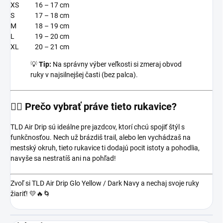
XS
16 – 17 cm
S
17 – 18 cm
M
18 – 19 cm
L
19 – 20 cm
XL
20 – 21 cm
💡
Tip:
Na správny výber veľkosti si zmeraj obvod
ruky v najsilnejšej časti (bez palca).
🚵‍♂️ Prečo vybrať práve tieto rukavice?
TLD Air Drip sú ideálne pre jazdcov, ktorí chcú spojiť štýl s
funkčnosťou. Nech už brázdiš trail, alebo len vychádzaš na
mestský okruh, tieto rukavice ti dodajú pocit istoty a pohodlia,
navyše sa nestratíš ani na pohľad!
Zvoľ si TLD Air Drip Glo Yellow / Dark Navy a nechaj svoje ruky
žiariť! 💛🔥🌀