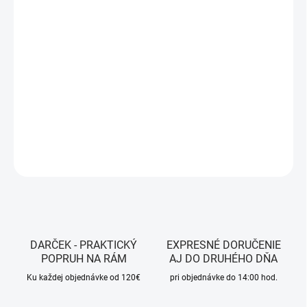
MÔŽEME DORUČIŤ DO:
ZVOĽTE VARIANT
MOŽNOSTI DORUČENIA
−
+
Pridať do košíka
Farba: White, Black, Bronze, Pink
DETAILNÉ INFORMÁCIE
OPÝTAŤ SA
STRÁŽIŤ
DARČEK - PRAKTICKÝ
EXPRESNÉ DORUČENIE
POPRUH NA RÁM
AJ DO DRUHÉHO DŇA
Ku každej objednávke od 120€
pri objednávke do 14:00 hod.