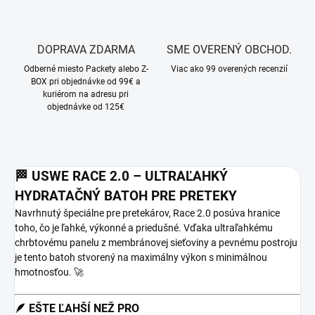
DOPRAVA ZDARMA
SME OVERENÝ OBCHOD.
Odberné miesto Packety alebo Z-
Viac ako 99 overených recenzií
BOX pri objednávke od 99€ a
kuriérom na adresu pri
objednávke od 125€
🏁 USWE RACE 2.0 – ULTRAĽAHKÝ
HYDRATAČNÝ BATOH PRE PRETEKY
Navrhnutý špeciálne pre pretekárov, Race 2.0 posúva hranice
toho, čo je ľahké, výkonné a priedušné. Vďaka ultraľahkému
chrbtovému panelu z membránovej sieťoviny a pevnému postroju
je tento batoh stvorený na maximálny výkon s minimálnou
hmotnosťou. 🚀
🪶 EŠTE ĽAHŠÍ NEŽ PRO