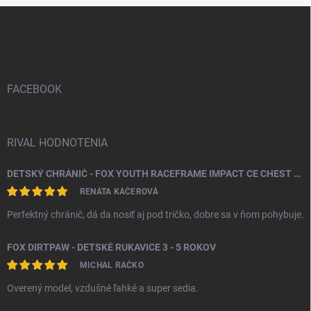
Z
á
p
ä
t
i
FACEBOOK
e
RIVAL HODNOTENIA
DETSKÝ CHRÁNIČ - FOX YOUTH RACEFRAME IMPACT CE CHEST GUARD
RENÁTA KÁČEROVÁ
Perfektný chránič, dá da nosiť aj pod tričko, dobre sa v ňom pohybuje.
FOX DIRTPAW - DETSKÉ RUKAVICE 3 - 5 ROKOV
MICHAL RAČKO
Overený model, vzdušné ľahké a super sedia.