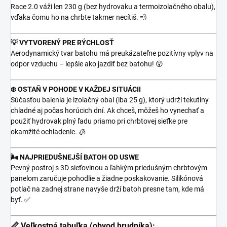
Race 2.0 váži len 230 g (bez hydrovaku a termoizolačného obalu),
vďaka čomu ho na chrbte takmer necítiš. 💨
💡 VYTVORENÝ PRE RÝCHLOSŤ
Aerodynamický tvar batohu má preukázateľne pozitívny vplyv na
odpor vzduchu – lepšie ako jazdiť bez batohu! 😲
❄️ OSTAŇ V POHODE V KAŽDEJ SITUÁCII
Súčasťou balenia je izolačný obal (iba 25 g), ktorý udrží tekutiny
chladné aj počas horúcich dní. Ak chceš, môžeš ho vynechať a
použiť hydrovak plný ľadu priamo pri chrbtovej sieťke pre
okamžité ochladenie. 🧊
🌬️ NAJPRIEDUŠNEJŠÍ BATOH OD USWE
Pevný postroj s 3D sieťovinou a ľahkým priedušným chrbtovým
panelom zaručuje pohodlie a žiadne poskakovanie. Silikónová
potlač na zadnej strane navyše drží batoh presne tam, kde má
byť. ✅
📏 Veľkostná tabuľka (obvod hrudníka):