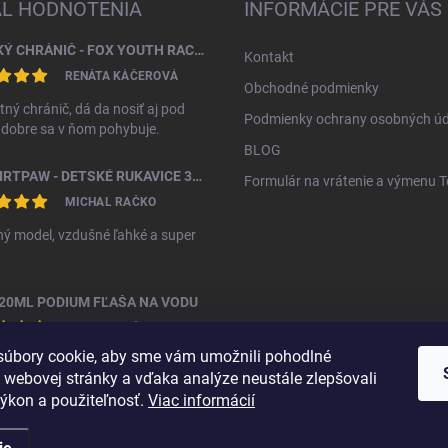
AL HODNOTENIA
INFORMÁCIE PRE VÁS
DETSKÝ CHRÁNIČ - FOX YOUTH RACEFRAME IMPACT CE CHEST GUARD
Kontakt
RENÁTA KÁČEROVÁ
Obchodné podmienky
tný chránič, dá da nosiť aj pod
Podmienky ochrany osobných úd
, dobre sa v ňom pohybuje.
BLOG
FOX DIRTPAW - DETSKÉ RUKAVICE 3 - 5 ROKOV
Formulár na vrátenie a výmenu 
MICHAL RAČKO
ý model, vzdušné ľahké a super
20ML PODIUM FĽAŠA NA VODU
MICHAL RAČKO
úbory cookie, aby sme vám umožnili pohodlné
ná fľáša za vyššiu cenu
 webovej stránky a vďaka analýze neustále zlepšovali
 výkon a použiteľnosť.
Viac informácií