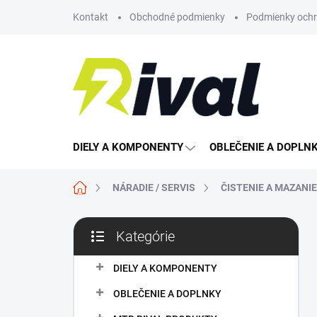
Prejsť
Kontakt
Obchodné podmienky
Podmienky ochr
na
obsah
DIELY A KOMPONENTY
OBLEČENIE A DOPLN
Domov
NÁRADIE / SERVIS
ČISTENIE A MAZANI
B
Kategórie
o
Preskočiť
č
kategórie
n
DIELY A KOMPONENTY
ý
OBLEČENIE A DOPLNKY
p