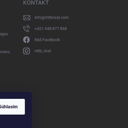
KONTAKT
info
@
mtbrival.com
+421 948 877 898
ajov
Náš Facebook
mtb_rival
Tovaru
Súhlasím