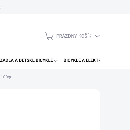
aru
PRÁZDNY KOŠÍK
NÁKUPNÝ
KOŠÍK
ŽADLÁ A DETSKÉ BICYKLE
BICYKLE A ELEKTRO BICYKLE
 100gr
EX
 €
15,90 €
otková
3 - 4 DNÍ U VÁS
:
EME DORUČIŤ