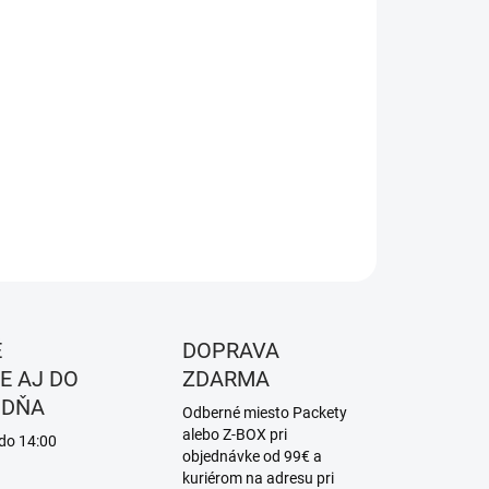
8.2026
NOSTI
UČENIA
−
+
Pridať do košíka
ILNÉ INFORMÁCIE
OPÝTAŤ SA
STRÁŽIŤ
É
DOPRAVA
E AJ DO
ZDARMA
 DŇA
Odberné miesto Packety
alebo Z-BOX pri
 do 14:00
objednávke od 99€ a
kuriérom na adresu pri