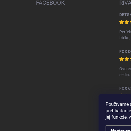
ä
FACEBOOK
RIV
t
i
e
Perfek
tričko
Overen
sedia.
FOX 6
Používame s
Kvalit
prehliadanie
jej funkcie,