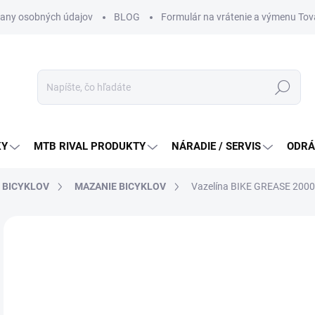
any osobných údajov
BLOG
Formulár na vrátenie a výmenu Tov
Hľadať
KY
MTB RIVAL PRODUKTY
NÁRADIE / SERVIS
ODRÁ
E BICYKLOV
MAZANIE BICYKLOV
Vazelína BIKE GREASE 2000
Neohodnotené
Podrobnosti hodnotenia
ZNAČKA:
MOTOR
17
Jedn
DO 
cena
MÔŽ