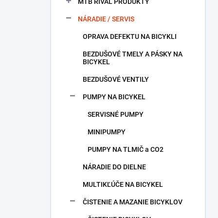
a
MTB RIVAL PRODUKTY
n
NÁRADIE / SERVIS
e
l
OPRAVA DEFEKTU NA BICYKLI
BEZDUŠOVÉ TMELY A PÁSKY NA
BICYKEL
BEZDUŠOVÉ VENTILY
PUMPY NA BICYKEL
SERVISNÉ PUMPY
MINIPUMPY
PUMPY NA TLMIČ a CO2
NÁRADIE DO DIELNE
MULTIKĽÚČE NA BICYKEL
ČISTENIE A MAZANIE BICYKLOV