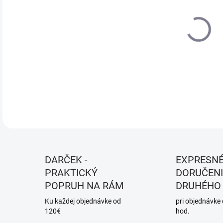
DO:
12.
MOŽ
DOR
DETA
DARČEK -
EXPRESN
PRAKTICKÝ
DORUČENI
POPRUH NA RÁM
DRUHÉHO
Ku každej objednávke od
pri objednávke
120€
hod.