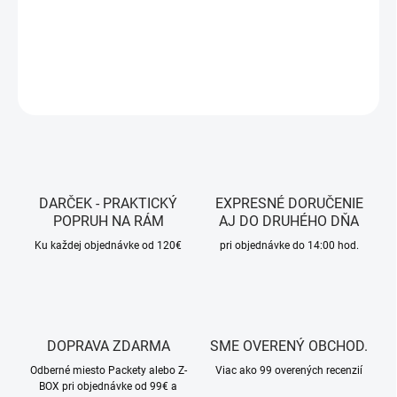
DETAILNÉ INFORMÁCIE
OPÝTAŤ SA
STRÁŽIŤ
DARČEK - PRAKTICKÝ
EXPRESNÉ DORUČENIE
POPRUH NA RÁM
AJ DO DRUHÉHO DŇA
Ku každej objednávke od 120€
pri objednávke do 14:00 hod.
DOPRAVA ZDARMA
SME OVERENÝ OBCHOD.
Odberné miesto Packety alebo Z-
Viac ako 99 overených recenzií
BOX pri objednávke od 99€ a