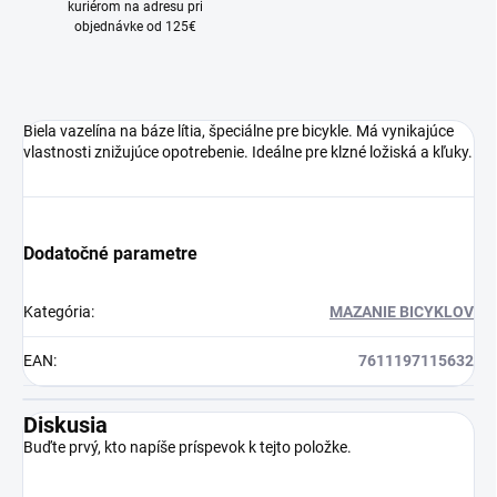
kuriérom na adresu pri
objednávke od 125€
Biela vazelína na báze lítia, špeciálne pre bicykle. Má vynikajúce
vlastnosti znižujúce opotrebenie. Ideálne pre klzné ložiská a kľuky.
Dodatočné parametre
Kategória
:
MAZANIE BICYKLOV
EAN
:
7611197115632
Diskusia
Buďte prvý, kto napíše príspevok k tejto položke.