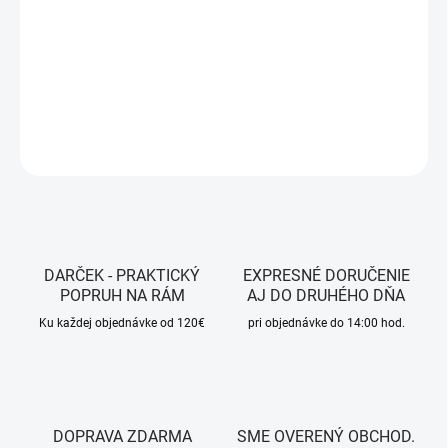
−
+
Pridať do košíka
Farba - Grey
DETAILNÉ INFORMÁCIE
OPÝTAŤ SA
STRÁŽIŤ
DARČEK - PRAKTICKÝ
EXPRESNÉ DORUČENIE
POPRUH NA RÁM
AJ DO DRUHÉHO DŇA
Ku každej objednávke od 120€
pri objednávke do 14:00 hod.
DOPRAVA ZDARMA
SME OVERENÝ OBCHOD.