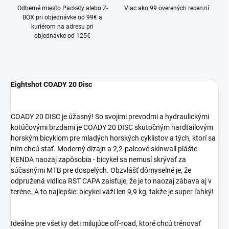
Odberné miesto Packety alebo Z-
Viac ako 99 overených recenzií
BOX pri objednávke od 99€ a
kuriérom na adresu pri
objednávke od 125€
Eightshot COADY 20 Disc
COADY 20 DISC je úžasný! So svojimi prevodmi a hydraulickými
kotúčovými brzdami je COADY 20 DISC skutočným hardtailovým
horským bicyklom pre mladých horských cyklistov a tých, ktorí sa
ním chcú stať. Moderný dizajn a 2,2-palcové skinwall plášte
KENDA naozaj zapôsobia - bicykel sa nemusí skrývať za
súčasnými MTB pre dospelých. Obzvlášť dômyselné je, že
odpružená vidlica RST CAPA zaisťuje, že je to naozaj zábava aj v
teréne. A to najlepšie: bicykel váži len 9,9 kg, takže je super ľahký!
Ideálne pre všetky deti milujúce off-road, ktoré chcú trénovať