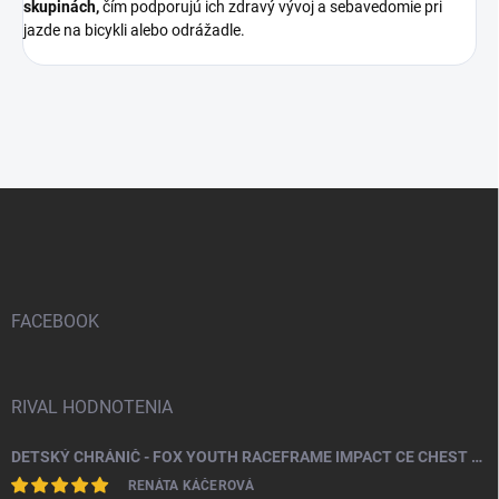
skupinách,
čím podporujú ich zdravý vývoj a sebavedomie pri
jazde na bicykli alebo odrážadle.
Z
á
p
ä
t
i
FACEBOOK
e
RIVAL HODNOTENIA
DETSKÝ CHRÁNIČ - FOX YOUTH RACEFRAME IMPACT CE CHEST GUARD
RENÁTA KÁČEROVÁ