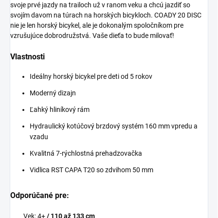
svoje prvé jazdy na trailoch už v ranom veku a chcú jazdiť so
svojím davom na túrach na horských bicykloch. COADY 20 DISC
nie je len horský bicykel, ale je dokonalým spoločníkom pre
vzrušujúce dobrodružstvá. Vaše dieťa to bude milovať!
Vlastnosti
Ideálny horský bicykel pre deti od 5 rokov
Moderný dizajn
Ľahký hliníkový rám
Hydraulický kotúčový brzdový systém 160 mm vpredu a
vzadu
Kvalitná 7-rýchlostná prehadzovačka
Vidlica RST CAPA T20 so zdvihom 50 mm
Odporúčané pre:
Vek: 4+
/ 110 až 133 cm