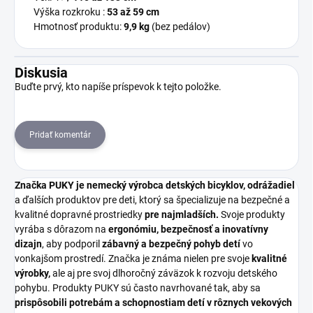
Výška rozkroku :
53 až 59 cm
Hmotnosť produktu:
9,9 kg
(bez pedálov)
Diskusia
Buďte prvý, kto napíše príspevok k tejto položke.
Pridať komentár
Značka PUKY je nemecký výrobca detských bicyklov, odrážadiel
a ďalších produktov pre deti, ktorý sa špecializuje na bezpečné a
kvalitné dopravné prostriedky
pre najmladších.
Svoje produkty
vyrába s dôrazom na
ergonómiu, bezpečnosť a inovatívny
dizajn
, aby podporil
zábavný a bezpečný pohyb detí
vo
vonkajšom prostredí. Značka je známa nielen pre svoje
kvalitné
výrobky,
ale aj pre svoj dlhoročný záväzok k rozvoju detského
pohybu. Produkty PUKY sú často navrhované tak, aby sa
prispôsobili potrebám a schopnostiam detí v rôznych vekových