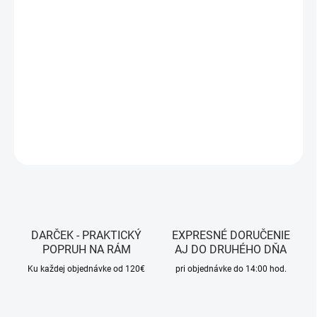
DORUČENIA
−
+
Pridať do košíka
Farba - Black
DETAILNÉ INFORMÁCIE
OPÝTAŤ SA
STRÁŽIŤ
DARČEK - PRAKTICKÝ
EXPRESNÉ DORUČENIE
POPRUH NA RÁM
AJ DO DRUHÉHO DŇA
Ku každej objednávke od 120€
pri objednávke do 14:00 hod.