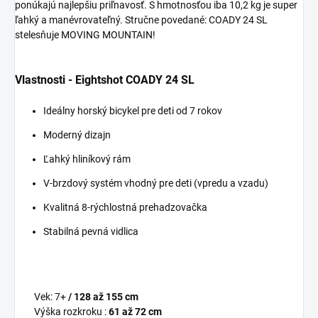
ponúkajú najlepšiu priľnavosť. S hmotnosťou iba 10,2 kg je super
ľahký a manévrovateľný. Stručne povedané: COADY 24 SL
stelesňuje MOVING MOUNTAIN!
Vlastnosti - Eightshot COADY 24 SL
Ideálny horský bicykel pre deti od 7 rokov
Moderný dizajn
Ľahký hliníkový rám
V-brzdový systém vhodný pre deti (vpredu a vzadu)
Kvalitná 8-rýchlostná prehadzovačka
Stabilná pevná vidlica
Vek: 7+
/ 128 až 155 cm
Výška rozkroku :
61 až 72 cm