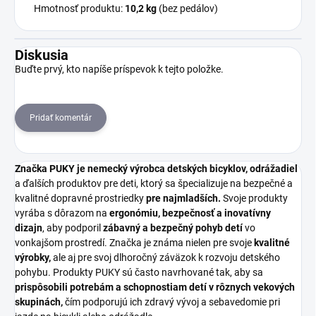
Hmotnosť produktu:
10,2 kg
(bez pedálov)
Diskusia
Buďte prvý, kto napíše príspevok k tejto položke.
Pridať komentár
Značka PUKY je nemecký výrobca detských bicyklov, odrážadiel
a ďalších produktov pre deti, ktorý sa špecializuje na bezpečné a
kvalitné dopravné prostriedky
pre najmladších.
Svoje produkty
vyrába s dôrazom na
ergonómiu, bezpečnosť a inovatívny
dizajn
, aby podporil
zábavný a bezpečný pohyb detí
vo
vonkajšom prostredí. Značka je známa nielen pre svoje
kvalitné
výrobky,
ale aj pre svoj dlhoročný záväzok k rozvoju detského
pohybu. Produkty PUKY sú často navrhované tak, aby sa
prispôsobili potrebám a schopnostiam detí v rôznych vekových
skupinách,
čím podporujú ich zdravý vývoj a sebavedomie pri