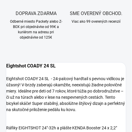
DOPRAVA ZDARMA
SME OVERENÝ OBCHOD.
Odberné miesto Packety alebo Z-
Viac ako 99 overených recenzií
BOX pri objednávke od 99€ a
kuriérom na adresu pri
objednávke od 125€
Eightshot COADY 24 SL
Eightshot COADY 24 SL - 24-palcový hardtail s pevnou vidlicou je
úžasný! V-brzdy zaberajú okamžite, neexistujú žiadne polovičné
miery. Ideálne pre deti od 7 rokov, ktoré túžia po dobrodružstve –
či už na túrach alebo v lese na nespevnených cestách. Tento
bicykel skáče! Super stabilný, absolútne štýlový dizajn a perfektný
na skutočné priloženie pedálu ku kovu.
Ráfiky EIGHTSHOT 24"-32h a plášte KENDA Booster 24 x 2,2"