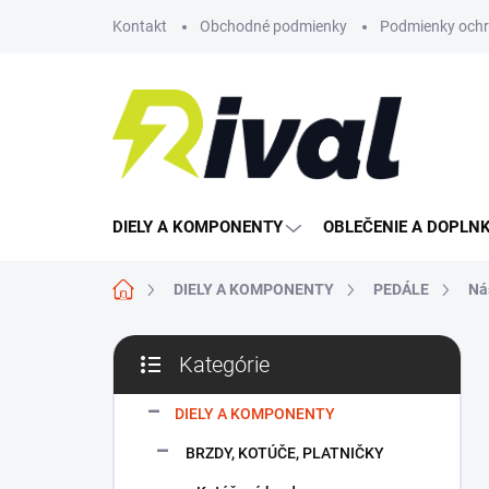
Prejsť
Kontakt
Obchodné podmienky
Podmienky ochr
na
obsah
DIELY A KOMPONENTY
OBLEČENIE A DOPLN
Domov
DIELY A KOMPONENTY
PEDÁLE
Ná
B
Kategórie
o
Preskočiť
č
kategórie
n
DIELY A KOMPONENTY
ý
BRZDY, KOTÚČE, PLATNIČKY
p