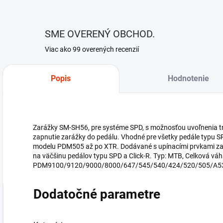
SME OVERENÝ OBCHOD.
Viac ako 99 overených recenzií
Popis
Hodnotenie
Zarážky SM-SH56, pre systéme SPD, s možnosťou uvoľnenia tr
zapnutie zarážky do pedálu. Vhodné pre všetky pedále typu SP
modelu PDM505 až po XTR. Dodávané s upínacími prvkami zará
na väčšinu pedálov typu SPD a Click-R. Typ: MTB, Celková váha 
PDM9100/9120/9000/8000/647/545/540/424/520/505/A530/
Dodatočné parametre