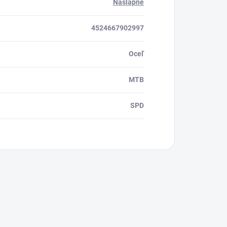
Nášlapné
4524667902997
Oceľ
MTB
SPD