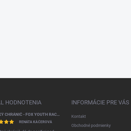
AL HODNOTENIA
INFORMÁCIE PRE VÁS
DETSKÝ CHRÁNIČ - FOX YOUTH RACEFRAME IMPACT CE CHEST GUARD
Kontakt
RENÁTA KÁČEROVÁ
Obchodné podmienky