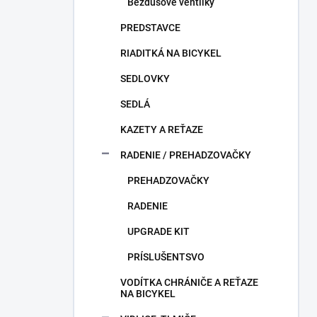
Bezdušové ventilky
PREDSTAVCE
RIADITKÁ NA BICYKEL
SEDLOVKY
SEDLÁ
KAZETY A REŤAZE
RADENIE / PREHADZOVAČKY
PREHADZOVAČKY
RADENIE
UPGRADE KIT
PRÍSLUŠENTSVO
VODÍTKA CHRÁNIČE A REŤAZE
NA BICYKEL