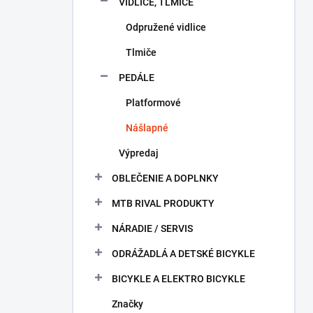
VIDLICE, TLMIČE
Odpružené vidlice
Tlmiče
PEDÁLE
Platformové
Nášlapné
Výpredaj
OBLEČENIE A DOPLNKY
MTB RIVAL PRODUKTY
NÁRADIE / SERVIS
ODRÁŽADLÁ A DETSKÉ BICYKLE
BICYKLE A ELEKTRO BICYKLE
Značky