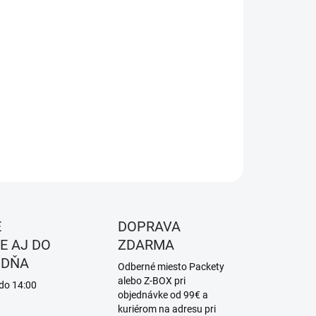
8.2026
NOSTI
UČENIA
−
+
Pridať do košíka
ILNÉ INFORMÁCIE
OPÝTAŤ SA
STRÁŽIŤ
É
DOPRAVA
E AJ DO
ZDARMA
 DŇA
Odberné miesto Packety
alebo Z-BOX pri
 do 14:00
objednávke od 99€ a
kuriérom na adresu pri