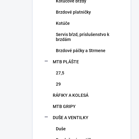
a
Kotúčové brzdy
n
Brzdové platničky
e
l
Kotúče
Servis bŕzd, príslušenstvo k
brzdám
Brzdové páčky a Strmene
MTB PLÁŠTE
27,5
29
RÁFIKY A KOLESÁ
MTB GRIPY
DUŠE A VENTILKY
Duše