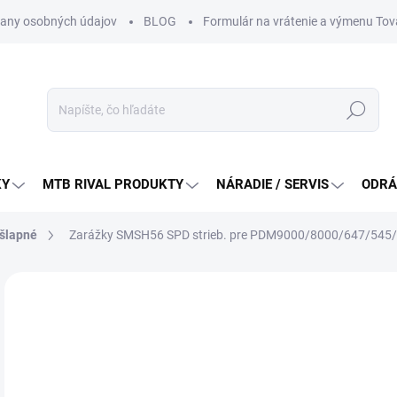
any osobných údajov
BLOG
Formulár na vrátenie a výmenu Tov
Hľadať
KY
MTB RIVAL PRODUKTY
NÁRADIE / SERVIS
ODRÁ
šlapné
Zarážky SMSH56 SPD strieb. pre PDM9000/8000/647/54
Neohodnotené
Podrobnosti hodnotenia
ZNAČKA:
SHIMA
19
Jedn
DO 
cena
MÔŽ