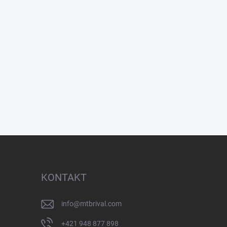
KONTAKT
info
@
mtbrival.com
+421 948 877 898