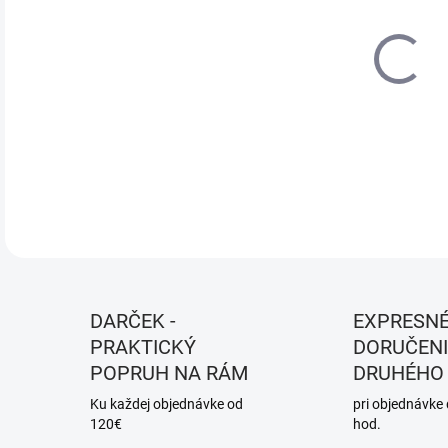
DO:
12.
MOŽ
DOR
DETA
DARČEK -
EXPRESN
PRAKTICKÝ
DORUČENI
POPRUH NA RÁM
DRUHÉHO
Ku každej objednávke od
pri objednávke
120€
hod.