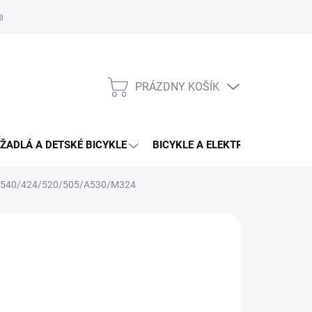
aru
PRÁZDNY KOŠÍK
NÁKUPNÝ
KOŠÍK
ŽADLÁ A DETSKÉ BICYKLE
BICYKLE A ELEKTRO BICYKLE
5/540/424/520/505/A530/M324
NO
,96 €
16,80 €
otková
3 - 4 DNÍ U VÁS
:
EME DORUČIŤ