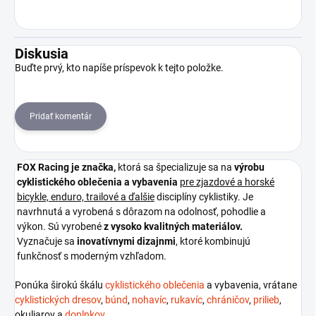
Diskusia
Buďte prvý, kto napíše príspevok k tejto položke.
Pridať komentár
FOX Racing je
značka,
ktorá sa špecializuje sa na
výrobu
cyklistického oblečenia a vybavenia
pre zjazdové a horské
bicykle, enduro, trailové a ďalšie
disciplíny cyklistiky. Je
navrhnutá a vyrobená s dôrazom na odolnosť, pohodlie a
výkon. Sú vyrobené
z vysoko kvalitných materiálov.
Vyznačuje sa
inovatívnymi dizajnmi
, ktoré kombinujú
funkčnosť s moderným vzhľadom.
Ponúka širokú škálu
cyklistického oblečenia
a vybavenia, vrátane
cyklistických dresov
,
búnd
,
nohavíc
,
rukavíc
,
chráničov
,
prilieb
,
okuliarov a
doplnkov
.