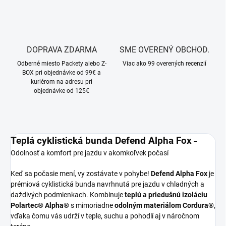
DOPRAVA ZDARMA
SME OVERENÝ OBCHOD.
Odberné miesto Packety alebo Z-
Viac ako 99 overených recenzií
BOX pri objednávke od 99€ a
kuriérom na adresu pri
objednávke od 125€
Teplá cyklistická bunda Defend Alpha Fox
–
Odolnosť a komfort pre jazdu v akomkoľvek počasí
Keď sa počasie mení, vy zostávate v pohybe!
Defend Alpha Fox
je
prémiová cyklistická bunda navrhnutá pre jazdu v chladných a
daždivých podmienkach. Kombinuje
teplú a priedušnú izoláciu
Polartec® Alpha®
s mimoriadne
odolným materiálom Cordura®
,
vďaka čomu vás udrží v teple, suchu a pohodlí aj v náročnom