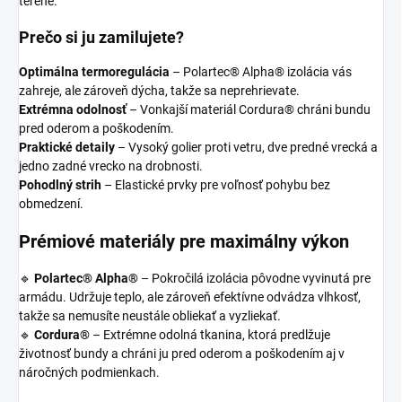
teréne.
Prečo si ju zamilujete?
Optimálna termoregulácia
– Polartec® Alpha® izolácia vás
zahreje, ale zároveň dýcha, takže sa neprehrievate.
Extrémna odolnosť
– Vonkajší materiál Cordura® chráni bundu
pred oderom a poškodením.
Praktické detaily
– Vysoký golier proti vetru, dve predné vrecká a
jedno zadné vrecko na drobnosti.
Pohodlný strih
– Elastické prvky pre voľnosť pohybu bez
obmedzení.
Prémiové materiály pre maximálny výkon
🔹
Polartec® Alpha®
– Pokročilá izolácia pôvodne vyvinutá pre
armádu. Udržuje teplo, ale zároveň efektívne odvádza vlhkosť,
takže sa nemusíte neustále obliekať a vyzliekať.
🔹
Cordura®
– Extrémne odolná tkanina, ktorá predlžuje
životnosť bundy a chráni ju pred oderom a poškodením aj v
náročných podmienkach.