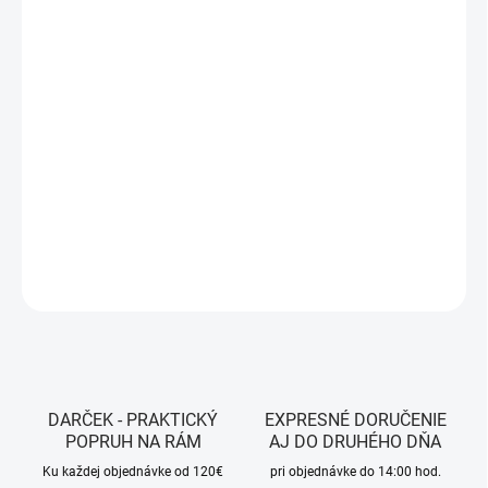
MÔŽEME DORUČIŤ DO:
ZVOĽTE VARIANT
MOŽNOSTI DORUČENIA
−
+
Pridať do košíka
Farba - Black
DETAILNÉ INFORMÁCIE
OPÝTAŤ SA
STRÁŽIŤ
DARČEK - PRAKTICKÝ
EXPRESNÉ DORUČENIE
POPRUH NA RÁM
AJ DO DRUHÉHO DŇA
Ku každej objednávke od 120€
pri objednávke do 14:00 hod.