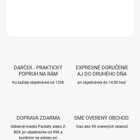
DETAILNÉ INFORMÁCIE
OPÝTAŤ SA
STRÁŽIŤ
DARČEK - PRAKTICKÝ
EXPRESNÉ DORUČENIE
POPRUH NA RÁM
AJ DO DRUHÉHO DŇA
Ku každej objednávke od 120€
pri objednávke do 14:00 hod.
DOPRAVA ZDARMA
SME OVERENÝ OBCHOD.
Odberné miesto Packety alebo Z-
Viac ako 99 overených recenzií
BOX pri objednávke od 99€ a
kuriérom na adresu pri