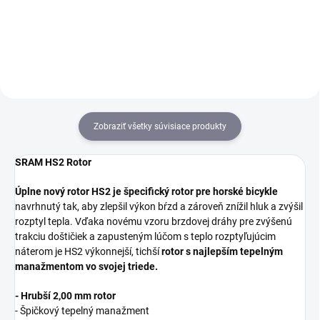
4piestiková brzda, zadná
4piestiková brzda, predná
Zobraziť všetky súvisiace produkty
SRAM HS2 Rotor
Úplne nový rotor HS2 je špecifický rotor pre horské bicykle
navrhnutý tak, aby zlepšil výkon bŕzd a zároveň znížil hluk a zvýšil
rozptyl tepla. Vďaka novému vzoru brzdovej dráhy pre zvýšenú
trakciu doštičiek a zapusteným lúčom s teplo rozptyľujúcim
náterom je HS2 výkonnejší, tichší
rotor s najlepším tepelným
manažmentom vo svojej triede.
- Hrubší 2,00 mm rotor
- Špičkový tepelný manažment