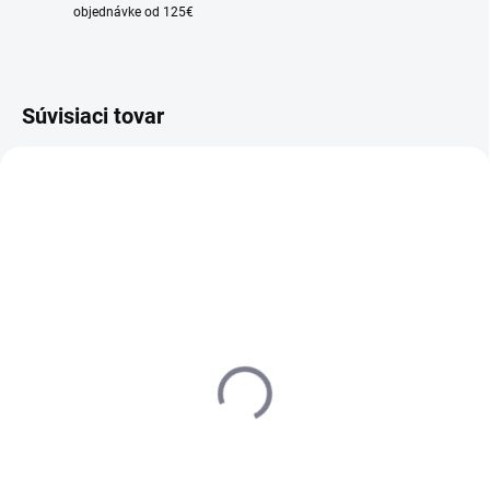
objednávke od 125€
Súvisiaci tovar
NOVINKA
NOVINKA
DO 3 - 4 DNÍ U VÁS
DO 3 - 4 DNÍ U VÁS
SRAM Code Bronze
SRAM Code Bronze
Stealth zadná
Stealth predná
159 €
159 €
Detail
Detail