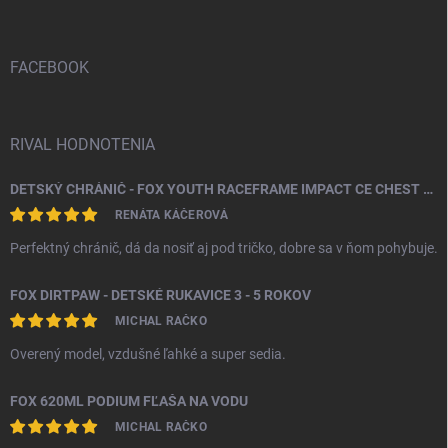
p
ä
t
i
FACEBOOK
e
RIVAL HODNOTENIA
DETSKÝ CHRÁNIČ - FOX YOUTH RACEFRAME IMPACT CE CHEST GUARD
RENÁTA KÁČEROVÁ
Perfektný chránič, dá da nosiť aj pod tričko, dobre sa v ňom pohybuje.
FOX DIRTPAW - DETSKÉ RUKAVICE 3 - 5 ROKOV
MICHAL RAČKO
Overený model, vzdušné ľahké a super sedia.
FOX 620ML PODIUM FĽAŠA NA VODU
MICHAL RAČKO