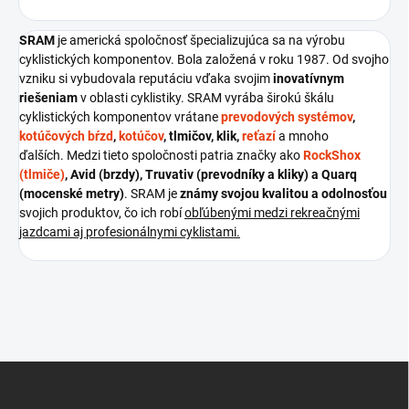
SRAM
je americká spoločnosť špecializujúca sa na výrobu
cyklistických komponentov. Bola založená v roku 1987. Od svojho
vzniku si vybudovala reputáciu vďaka svojim
inovatívnym
riešeniam
v oblasti cyklistiky. SRAM vyrába širokú škálu
cyklistických komponentov vrátane
prevodových systémov
,
kotúčových bŕzd
,
kotúčov
, tlmičov, klik,
reťazí
a mnoho
ďalších.
Medzi tieto spoločnosti patria značky ako
RockShox
(tlmiče)
, Avid (brzdy), Truvativ (prevodníky a kliky) a Quarq
(mocenské metry)
.
SRAM je
známy svojou kvalitou a odolnosťou
svojich produktov, čo ich robí
obľúbenými medzi rekreačnými
jazdcami aj profesionálnymi cyklistami.
Z
á